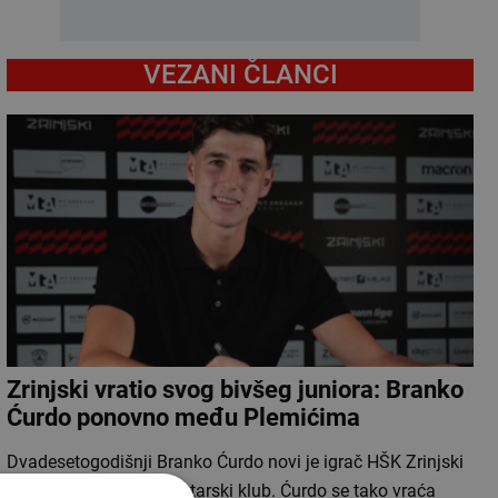
VEZANI ČLANCI
Zrinjski vratio svog bivšeg juniora: Branko
Ćurdo ponovno među Plemićima
Dvadesetogodišnji Branko Ćurdo novi je igrač HŠK Zrinjski
Mostar, potvrdio je mostarski klub. Ćurdo se tako vraća