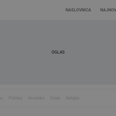
NASLOVNICA
NAJNOV
OGLAS
mo
Politika
Hrvatska
Svijet
Religija