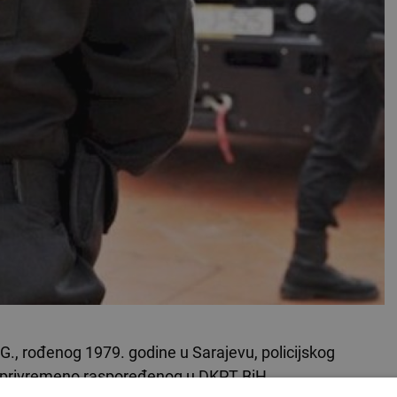
 G., rođenog 1979. godine u Sarajevu, policijskog
 privremeno raspoređenog u DKPT BiH.