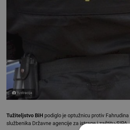
Ilustracija
Tužiteljstvo BiH
podiglo je optužnicu protiv Fahrudina
službenika Državne agencije za istrage i zaštitu-
SIPA
,