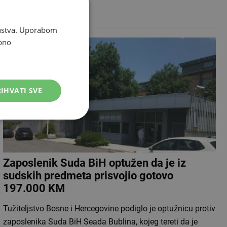
među Plemiće, čiju je…
skustva. Uporabom
bno
IHVATI SVE
Zaposlenik Suda BiH optužen da je iz
sudskih predmeta prisvojio gotovo
197.000 KM
Tužiteljstvo Bosne i Hercegovine podiglo je optužnicu protiv
zaposlenika Suda BiH Seada Bublina, kojeg tereti da je