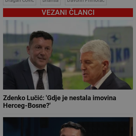
Dragan Čović
bhansa
Davorin Primorac
VEZANI ČLANCI
Zdenko Lučić: 'Gdje je nestala imovina
Herceg-Bosne?'