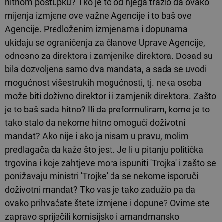
hitnom postupku? Tko je to od njega tražio da ovako
mijenja izmjene ove važne Agencije i to baš ove
Agencije. Predloženim izmjenama i dopunama
ukidaju se ograničenja za članove Uprave Agencije,
odnosno za direktora i zamjenike direktora. Dosad su
bila dozvoljena samo dva mandata, a sada se uvodi
mogućnost višestrukih mogućnosti, tj. neka osoba
može biti doživno direktor ili zamjenik direktora. Zašto
je to baš sada hitno? Ili da preformuliram, kome je to
tako stalo da nekome hitno omogući doživotni
mandat? Ako nije i ako ja nisam u pravu, molim
predlagača da kaže što jest. Je li u pitanju politička
trgovina i koje zahtjeve mora ispuniti 'Trojka' i zašto se
ponižavaju ministri 'Trojke' da se nekome isporuči
doživotni mandat? Tko vas je tako zadužio pa da
ovako prihvaćate štete izmjene i dopune? Ovime ste
zapravo spriječili komisijsko i amandmansko