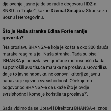
djelovanje, jasno je da se radi o dogovoru HDZ-a,
SNSD-a i 'Trojke'", kazao
Džemal Smajić
iz Stranke za
Bosnu i Hercegovinu.
Što je Naša stranka Edina Forte ranije
govorila?
"Na proslavu BHANSA-e koja je koštala oko 300 tisuća
maraka reagirala je i Naša stranka. Tada su pisali
'BHANSA je ponizila sve građane rastrosnošću kada
su potrošili 300 tisuća maraka na proslavu. Govorili su
da je to javna nabavka, no osnovni kriterij za javnu
nabavku je njezina svrsishodnost. Očekujemo
odgovor od BHANSA-e da ukaže što je ovdje
svrsishodno i kome je koristila ta proslava?'.
Sada vidimo da se Upravi i Direktoru BHANSA-e iznos