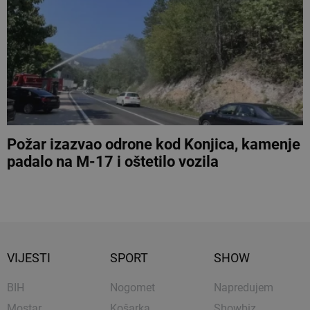
Požar izazvao odrone kod Konjica, kamenje
padalo na M-17 i oštetilo vozila
VIJESTI
SPORT
SHOW
BIH
Nogomet
Napredujem
Mostar
Košarka
Showbiz