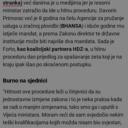
stranka)
već danima je u medijima jer je resorni
ministar zatražio da ide u hitnu proceduru. Davorin
Primorac već je 8 godina na čelu Agencije za pružanje
usluga u zračnoj plovidbi (
BHANSA
) i iduće godine mu
istječe mandat, a prema Zakonu direktor te državne
institucije može biti najviše dva mandata. Sada je
Forto,
kao koalicijski partnera HDZ-a
, u hitnu
proceduru dao prijedlog za spašavanje zeta koji je na
kraju ipak išao po skraćenom postupku.
Burno na sjednici
"Hitnost ove procedure leži u činjenici da su
jednostavne izmjene zakona i to je neka praksa kada
se radi o manjim izmjenama, tako smo ga i uputili s
Vijeća ministara. Moram reći da sam svjedočio nekim
teški kvalifikacijama kojih možda nisam bio svjestan,