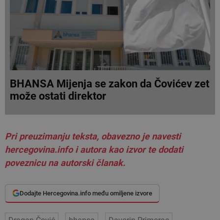
BHANSA Mijenja se zakon da Čovićev zet
može ostati direktor
Pri preuzimanju teksta, obavezno je navesti
hercegovina.info i autora kao izvor te dodati
poveznicu na autorski članak.
Dodajte Hercegovina.info među omiljene izvore