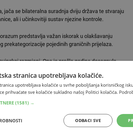
jača se bilateralna suradnja dviju država te stvaraju
ce, ali i učinkovitiji sustav njezine kontrole.
porazum predstavlja važan iskorak u olakšavanju
g prekategorizacije pojedinih graničnih prijelaza.
ovinskoj razmjeni. Ona je prošle godine dosegnula
oko 650.000 turista iz BiH. Velike su investicije
ska stranica upotrebljava kolačiće.
 kompanija u Hrvatskoj. Tako da je to jedan međusobni
an", rekao je Plenković.
tranica upotrebljava kolačiće u svrhe poboljšanja korisničkog i
ce prihvaćate sve kolačiće sukladno našoj Politici kolačića.
Podro
koji se nadovezuje i na nedavno usvojeni Zakon o
RTNERE
(1581) →
gotrajnih viza državljanima BiH.
DROBNOSTI
ODBACI SVE
PR
pridonijeti rastu gospodarske razmjene, koja je u