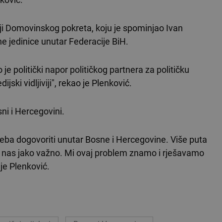
iji Domovinskog pokreta, koju je spominjao Ivan
ne jedinice unutar Federacije BiH.
je politički napor političkog partnera za političku
dijski vidljiviji", rekao je Plenković.
ni i Hercegovini.
reba dogovoriti unutar Bosne i Hercegovine. Više puta
 za nas jako važno. Mi ovaj problem znamo i rješavamo
je Plenković.