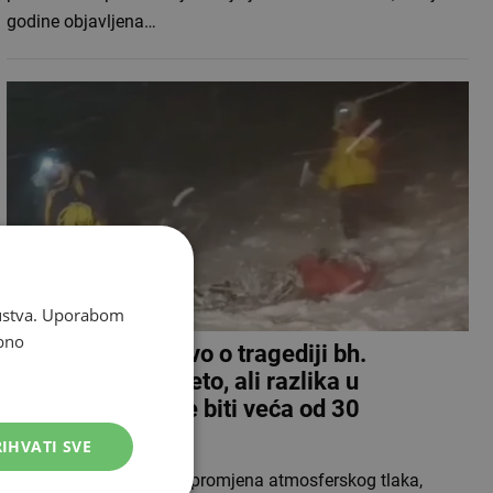
godine objavljena…
skustva. Uporabom
bno
Rusko ministarstvo o tragediji bh.
planinara: 'Jest ljeto, ali razlika u
temperaturi može biti veća od 30
stupnjeva...'
IHVATI SVE
Vremenski uvjeti, nagla promjena atmosferskog tlaka,