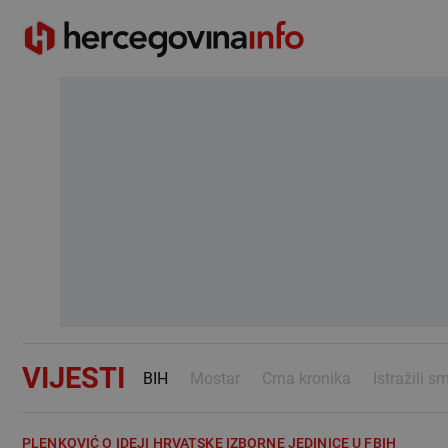
VIJESTI
BIH
Mostar
Crna kronika
Istražili s
PLENKOVIĆ O IDEJI HRVATSKE IZBORNE JEDINICE U FBIH