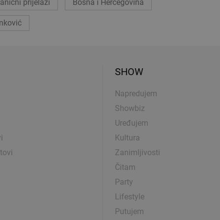
anični prijelazi
Bosna i Hercegovina
nković
SHOW
Napredujem
Showbiz
Uređujem
i
Kultura
tovi
Zanimljivosti
Čitam
Party
Lifestyle
Putujem