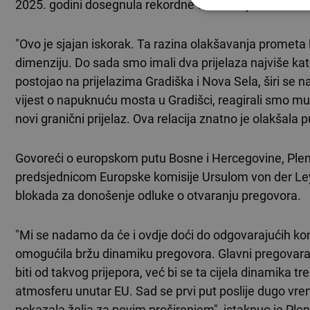
2025. godini dosegnula rekordne četiri milijarde eura.
"Ovo je sjajan iskorak. Ta razina olakšavanja prometa 
dimenziju. Do sada smo imali dva prijelaza najviše kateg
postojao na prijelazima Gradiška i Nova Sela, širi se n
vijest o napuknuću mosta u Gradišci, reagirali smo mun
novi granični prijelaz. Ova relacija znatno je olakšala
Govoreći o europskom putu Bosne i Hercegovine, Plenkov
predsjednicom Europske komisije Ursulom von der Ley
blokada za donošenje odluke o otvaranju pregovora.
"Mi se nadamo da će i ovdje doći do odgovarajućih kon
omogućila bržu dinamiku pregovora. Glavni pregovarač
biti od takvog prijepora, već bi se ta cijela dinamika t
atmosferu unutar EU. Sad se prvi put poslije dugo v
pokazala želja za novim proširenjem", istaknuo je Plen