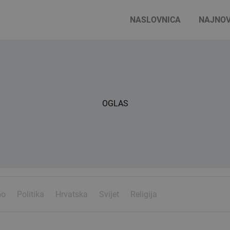
NASLOVNICA
NAJNOV
OGLAS
mo
Politika
Hrvatska
Svijet
Religija