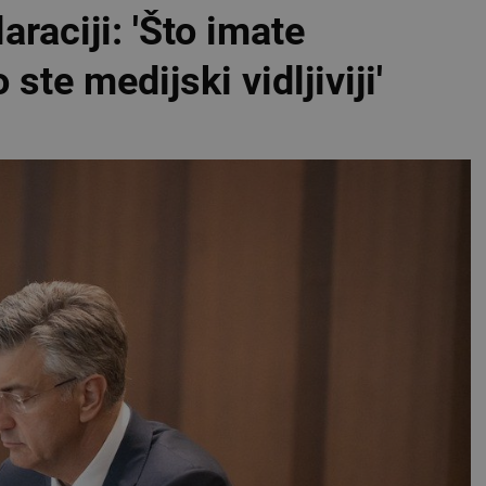
raciji: 'Što imate
o ste medijski vidljiviji'