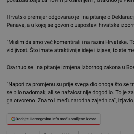
Hrvatski premijer odgovarao je i na pitanje o Deklarac
Penava, a u kojoj se govori o uspostavi hrvatske izbor
"Mislim da smo već komentirali i na razini Hrvatske. To 
vidljivost. Što imate atraktivnije ideje i izjave, to ste me
Osvrnuo se i na pitanje izmjena Izbornog zakona u Bos
"Napori za promjenu su prije svega dio onoga što se t
se bilo nadomak, ali se nažalost nije dogodilo. To je
ga otvoreno. Zna to i međunarodna zajednica", izjavio 
Dodajte Hercegovina.info među omiljene izvore