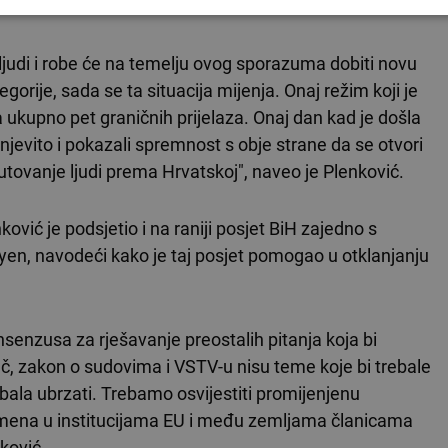
ljudi i robe će na temelju ovog sporazuma dobiti novu
orije, sada se ta situacija mijenja. Onaj režim koji je
a ukupno pet graničnih prijelaza. Onaj dan kad je došla
jevito i pokazali spremnost s obje strane da se otvori
 putovanje ljudi prema Hrvatskoj", naveo je Plenković.
ić je podsjetio i na raniji posjet BiH zajedno s
en, navodeći kako je taj posjet pomogao u otklanjanju
senzusa za rješavanje preostalih pitanja koja bi
, zakon o sudovima i VSTV-u nisu teme koje bi trebale
rebala ubrzati. Trebamo osvijestiti promijenjenu
remena u institucijama EU i među zemljama članicama
ković.