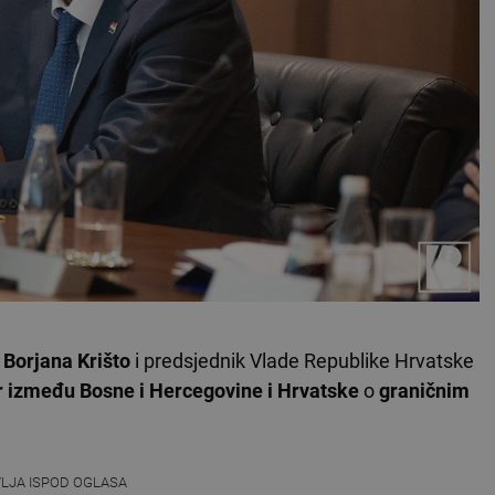
e
Borjana Krišto
i predsjednik Vlade Republike Hrvatske
 između Bosne i Hercegovine i Hrvatske
o
graničnim
VLJA ISPOD OGLASA