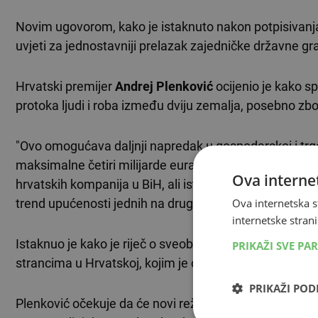
Novim ugovorom, kako je istaknuto nakon potpisivanja, 
uvjeti za jednostavniji prelazak zajedničke državne grani
Hrvatski premijer
Andrej Plenković
ocijenio je kako s
protoka ljudi i roba između dviju zemalja, posebno zbo
"Ovo omogućava daljnji napredak u gospodarskoj i trg
maksimalne četiri milijarde eura. Hrvatsku je posjetilo 
Ova internet
hrvatskih kompanija u BiH, ali isto tako sve veće bh.
trend upućenosti jednih na druge itekako važan i korist
Ova internetska s
internetske strani
Istaknuo je kako je riječ o sveobuhvatnom aranžmanu 
PRIKAŽI SVE PA
strancima u Hrvatskoj, kojim je olakšano izdavanje du
PRIKAŽI PO
Plenković očekuje da će novi režim na granici dodatno 