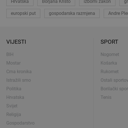
Hrvatska
Borjana Krišto
izborni zakon
gr
europski put
gospodarska razmjena
Andre Ple
VIJESTI
SPORT
BIH
Nogomet
Mostar
Košarka
Crna kronika
Rukomet
Istražili smo
Ostali sportov
Politika
Borilački spor
Hrvatska
Tenis
Svijet
Religija
Gospodarstvo