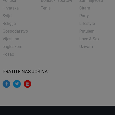
Politika
Borilački sportovi
Zanimljivosti
Hrvatska
Tenis
Čitam
Svijet
Party
Religija
Lifestyle
Gospodarstvo
Putujem
Vijesti na
Love & Sex
engleskom
Uživam
Posao
PRATITE NAS JOŠ NA: