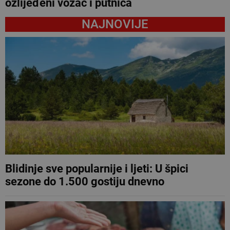
ozlijeđeni vozač i putnica
NAJNOVIJE
Blidinje sve popularnije i ljeti: U špici
sezone do 1.500 gostiju dnevno