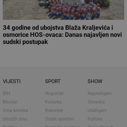
34 godine od ubojstva Blaža Kraljevića i
osmorice HOS-ovaca: Danas najavljen novi
sudski postupak
VIJESTI
SPORT
SHOW
BIH
Nogomet
Napredujem
Mostar
Košarka
Showbiz
Crna kronika
Rukomet
Uređujem
Istražili smo
Ostali sportovi
Kultura