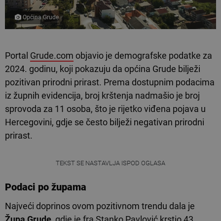
Općina Grude
Portal
Grude.com
objavio je demografske podatke za
2024. godinu, koji pokazuju da općina Grude bilježi
pozitivan prirodni prirast. Prema dostupnim podacima
iz župnih evidencija, broj krštenja nadmašio je broj
sprovoda za 11 osoba, što je rijetko viđena pojava u
Hercegovini, gdje se često bilježi negativan prirodni
prirast.
TEKST SE NASTAVLJA ISPOD OGLASA
Podaci po župama
Najveći doprinos ovom pozitivnom trendu dala je
Župa Grude
, gdje je fra Stanko Pavlović krstio 43