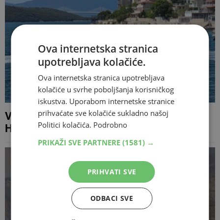
Ova internetska stranica
upotrebljava kolačiće.
Ova internetska stranica upotrebljava
kolačiće u svrhe poboljšanja korisničkog
iskustva. Uporabom internetske stranice
prihvaćate sve kolačiće sukladno našoj
Vremenska prognoza za Mostar i
Politici kolačića.
Podrobno
Hercegovinu - 9.08.2026
PRIKAŽI SVE PARTNERE
(1581) →
PRIHVATI SVE
ODBACI SVE