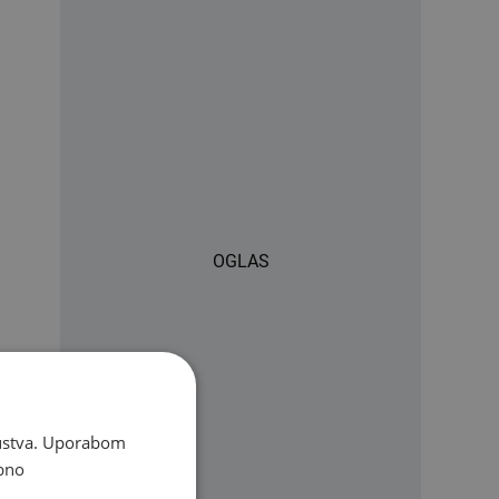
OGLAS
skustva. Uporabom
bno