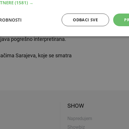
RTNERE
(1581) →
TV-a Džemala Šabića koji je komentirajući zahtjeve s
i smjenom direktora programa Zvonimira Jukića rekao
DROBNOSTI
ODBACI SVE
PR
u politiku FTV-a".
izjava pogrešno interpretirana.
jačima Sarajeva, koje se smatra
SHOW
Napredujem
Showbiz