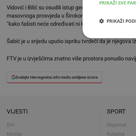
PRIKAŽI SVE PA
Vidović i Bilić su osudili istup generalnog direktora F
masovnoga prosvjeda u Širokom Brijegu za njegovom 
PRIKAŽI PO
"kako fašisti neće određivati ni kadrovsku ni uređivačk
Šabić je u srijedu uputio ispriku tvrdeći da je njegova 
FTV je u izvješćima znatno više prostora ponudio navi
Dodajte Hercegovina.info među omiljene izvore
VIJESTI
SPORT
BIH
Nogomet
Mostar
Košarka