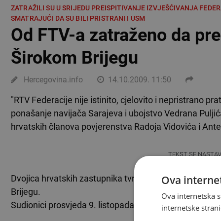
ZATRAŽILI SU U SRIJEDU PREISPITIVANJE IZVJEŠĆIVANJA FEDE
SMATRAJUĆI DA SU BILI PRISTRANI I USM
Od FTV-a zatraženo da prei
Širokom Brijegu
Hercegovina.info
14.10.2009. 11:50
"RTV Federacije nije istinito, cjelovito i nepristrano p
ponašanje navijača Sarajeva i ubojstvo Vedrana Puljić
hrvatskih članova povjerenstva Radoja Vidovića i Ante
TEKST SE NASTA
Ova internet
Dvojica hrvatskih zastupnika tvrde kako je nesnalažen
Brijegu.
Ova internetska s
Sudionici prosvjeda 9. listopada u Širokom Brijegu zatra
internetske strani