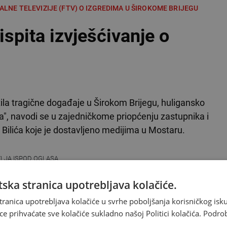
RALNE TELEVIZIJE (FTV) O IZGREDIMA U ŠIROKOME BRIJEGU
spita izvješćivanje o
ratila tragične događaje u Širokom Brijegu, huligansko
a", navodi se u zajedničkome priopćenju zastupnika i
 Bilića koje je dostavljeno medijima u Mostaru.
VLJA ISPOD OGLASA
ska stranica upotrebljava kolačiće.
je Federalne televizije izazvalo prosvjede u Širokome
tranica upotrebljava kolačiće u svrhe poboljšanja korisničkog i
žili su ostavku čelnih ljudi Federalne televizije.
ce prihvaćate sve kolačiće sukladno našoj Politici kolačića.
Podro