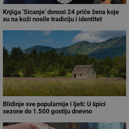
Knjiga 'Sicanje' donosi 24 priče žena koje
su na koži nosile tradiciju i identitet
Blidinje sve popularnije i ljeti: U špici
sezone do 1.500 gostiju dnevno