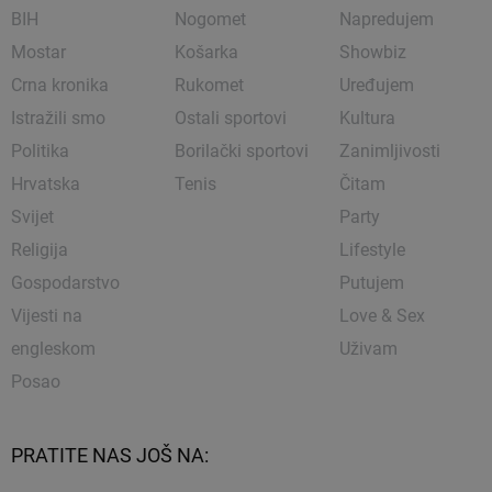
BIH
Nogomet
Napredujem
Mostar
Košarka
Showbiz
Crna kronika
Rukomet
Uređujem
Istražili smo
Ostali sportovi
Kultura
Politika
Borilački sportovi
Zanimljivosti
Hrvatska
Tenis
Čitam
Svijet
Party
Religija
Lifestyle
Gospodarstvo
Putujem
Vijesti na
Love & Sex
engleskom
Uživam
Posao
PRATITE NAS JOŠ NA: