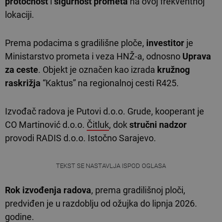
protočnost
i
sigurnost prometa
na ovoj frekventnoj
lokaciji.
Prema podacima s gradilišne ploče,
investitor
je
Ministarstvo prometa i veza HNŽ-a, odnosno
Uprava
za ceste
. Objekt je označen kao izrada
kružnog
raskrižja
“Kaktus” na regionalnoj cesti R425.
Izvođač radova je Putovi d.o.o. Grude, kooperant je
CO Martinović d.o.o.
Čitluk
, dok
stručni nadzor
provodi RADIS d.o.o. Istočno Sarajevo.
TEKST SE NASTAVLJA ISPOD OGLASA
Rok izvođenja radova
, prema gradilišnoj ploči,
predviđen je u razdoblju od ožujka do lipnja 2026.
godine.