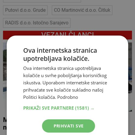
Putovi d.o.o. Grude
CO Martinović d.o.o. Čitluk
RADIS d.o.o. Istočno Sarajevo
VEZANI ČLANCI
Ova internetska stranica
upotrebljava kolačiće.
Ova internetska stranica upotrebljava
kolačiće u svrhe poboljšanja korisničkog
iskustva. Uporabom internetske stranice
prihvaćate sve kolačiće sukladno našoj
Politici kolačića.
Podrobno
PRIKAŽI SVE PARTNERE
(1581) →
Motociklist teško ozlijeđen u prometnoj
PRIHVATI SVE
nesreći na Tromeđi