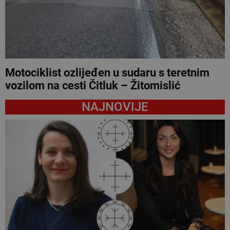
Motociklist ozlijeđen u sudaru s teretnim
vozilom na cesti Čitluk – Žitomislić
NAJNOVIJE