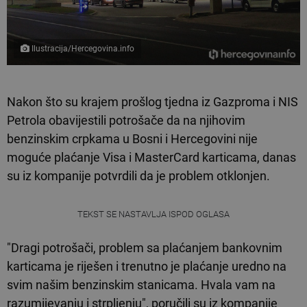
Ilustracija/Hercegovina.info
Nakon što su krajem prošlog tjedna iz Gazproma i NIS
Petrola obavijestili potrošače da na njihovim
benzinskim crpkama u Bosni i Hercegovini nije
moguće plaćanje Visa i MasterCard karticama, danas
su iz kompanije potvrdili da je problem otklonjen.
TEKST SE NASTAVLJA ISPOD OGLASA
"Dragi potrošači, problem sa plaćanjem bankovnim
karticama je riješen i trenutno je plaćanje uredno na
svim našim benzinskim stanicama. Hvala vam na
razumijevanju i strpljenju", poručili su iz kompanije