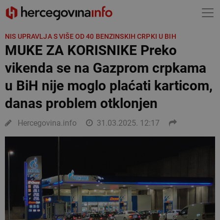
NIS UPRAVLJA S VIŠE OD 40 BENZINSKIH CRPKI U BIH
MUKE ZA KORISNIKE Preko
vikenda se na Gazprom crpkama
u BiH nije moglo plaćati karticom,
danas problem otklonjen
Hercegovina.info
31.03.2025. 12:17