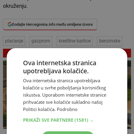
okruženju.
Dodajte Hercegovina.info među omiljene izvore
plaćanje
gazprom
kreditne kartice
benzinske
VEZANI ČLANCI
Ova internetska stranica
upotrebljava kolačiće.
Ova internetska stranica upotrebljava
kolačiće u svrhe poboljšanja korisničkog
iskustva. Uporabom internetske stranice
prihvaćate sve kolačiće sukladno našoj
Politici kolačića.
Podrobno
PRIKAŽI SVE PARTNERE
(1581) →