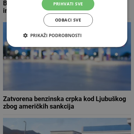
BH Gas nije jedini investitor za Južnu
PRIHVATI SVE
interkonekciju
ODBACI SVE
PRIKAŽI PODROBNOSTI
Zatvorena benzinska crpka kod Ljubuškog
zbog američkih sankcija