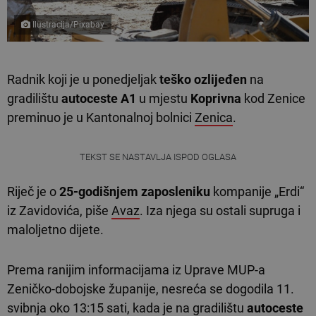
Ilustracija/Pixabay
Radnik koji je u ponedjeljak
teško ozlijeđen
na
gradilištu
autoceste A1
u mjestu
Koprivna
kod Zenice
preminuo je u Kantonalnoj bolnici
Zenica
.
TEKST SE NASTAVLJA ISPOD OGLASA
Riječ je o
25-godišnjem zaposleniku
kompanije „Erdi“
iz Zavidovića, piše
Avaz
. Iza njega su ostali supruga i
maloljetno dijete.
Prema ranijim informacijama iz Uprave MUP-a
Zeničko-dobojske županije, nesreća se dogodila 11.
svibnja oko 13:15 sati, kada je na gradilištu
autoceste