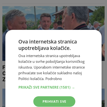
Ova internetska stranica
upotrebljava kolačiće.
Ova internetska stranica upotrebljava
kolačiće u svrhe poboljšanja korisničkog
Fuad Kasumović na 150 godina Župe
iskustva. Uporabom internetske stranice
prihvaćate sve kolačiće sukladno našoj
Crkvica: 'Sretan sam što se ovakve stvari u
Politici kolačića.
Podrobno
Zenici događaju sve više'
PRIKAŽI SVE PARTNERE
(1581) →
PRIHVATI SVE