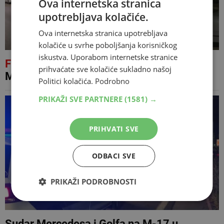
Ova internetska stranica
upotrebljava kolačiće.
Ova internetska stranica upotrebljava
kolačiće u svrhe poboljšanja korisničkog
iskustva. Uporabom internetske stranice
FOTO
Dio ruševine pao na automobile u
prihvaćate sve kolačiće sukladno našoj
Mostaru
Politici kolačića.
Podrobno
PRIKAŽI SVE PARTNERE
(1581) →
PRIHVATI SVE
ODBACI SVE
PRIKAŽI PODROBNOSTI
Sudar Mercedesa i Golfa na M-17 u