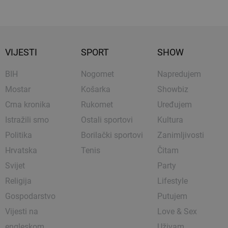
VIJESTI
SPORT
SHOW
BIH
Nogomet
Napredujem
Mostar
Košarka
Showbiz
Crna kronika
Rukomet
Uređujem
Istražili smo
Ostali sportovi
Kultura
Politika
Borilački sportovi
Zanimljivosti
Hrvatska
Tenis
Čitam
Svijet
Party
Religija
Lifestyle
Gospodarstvo
Putujem
Vijesti na
Love & Sex
engleskom
Uživam