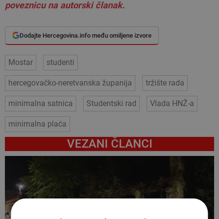
poveznicu na autorski članak.
Dodajte Hercegovina.info među omiljene izvore
Mostar
studenti
hercegovačko-neretvanska županija
tržište rada
minimalna satnica
Studentski rad
Vlada HNŽ-a
minimalna plaća
VEZANI ČLANCI