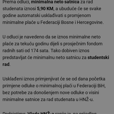
Prema odluci,
minimalna neto satnica
za rad
studenata iznosi
5,90 KM
, a ubuduće će se svake
godine automatski usklađivati s promjenom
minimalne plaće u Federaciji Bosne i Hercegovine.
U odluci je navedeno da se iznos minimalne neto
plaće za tekuću godinu dijeli s prosječnim fondom
radnih sati od 174 sata. Tako dobiven iznos
predstavljat će minimalnu neto satnicu za
studentski
rad
.
Usklađeni iznos primjenjivat će se od dana početka
primjene odluke o minimalnoj plaći u Federaciji BiH,
bez potrebe za donošenjem nove odluke o visini
minimalne satnice za rad studenata u HNŽ-u.
Podsjetimo,
Vlada HNŽ-a
ranije je, na prijedlog