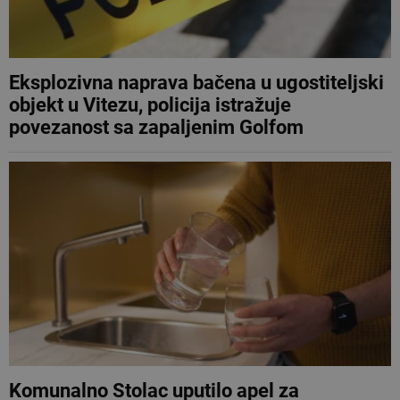
Eksplozivna naprava bačena u ugostiteljski
objekt u Vitezu, policija istražuje
povezanost sa zapaljenim Golfom
Komunalno Stolac uputilo apel za