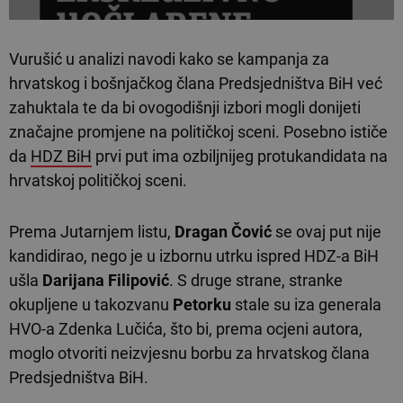
Vurušić u analizi navodi kako se kampanja za
hrvatskog i bošnjačkog člana Predsjedništva BiH već
zahuktala te da bi ovogodišnji izbori mogli donijeti
značajne promjene na političkoj sceni. Posebno ističe
da
HDZ BiH
prvi put ima ozbiljnijeg protukandidata na
hrvatskoj političkoj sceni.
Prema Jutarnjem listu,
Dragan Čović
se ovaj put nije
kandidirao, nego je u izbornu utrku ispred HDZ-a BiH
ušla
Darijana Filipović
. S druge strane, stranke
okupljene u takozvanu
Petorku
stale su iza generala
HVO-a Zdenka Lučića, što bi, prema ocjeni autora,
moglo otvoriti neizvjesnu borbu za hrvatskog člana
Predsjedništva BiH.