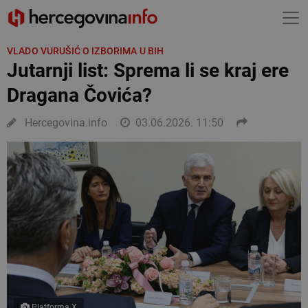
VLADO VURUŠIĆ O IZBORIMA U BIH
Jutarnji list: Sprema li se kraj ere
Dragana Čovića?
Hercegovina.info
03.06.2026. 11:50
Platforma X