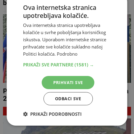
bojištu dodatna tri eura
Ova internetska stranica
upotrebljava kolačiće.
Ova internetska stranica upotrebljava
kolačiće u svrhe poboljšanja korisničkog
iskustva. Uporabom internetske stranice
prihvaćate sve kolačiće sukladno našoj
Politici kolačića.
Podrobno
PRIKAŽI SVE PARTNERE
(1581) →
PRIHVATI SVE
Plenković u Kninu najavio veće mirovine za
200.000 hrvatskih branitelja
ODBACI SVE
NAJNOVIJE
PRIKAŽI PODROBNOSTI