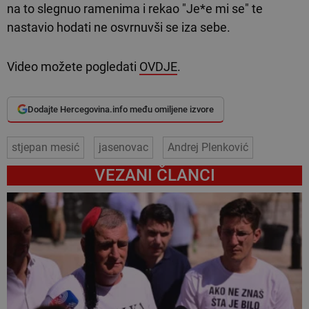
na to slegnuo ramenima i rekao "Je*e mi se" te
nastavio hodati ne osvrnuvši se iza sebe.
Video možete pogledati
OVDJE
.
Dodajte Hercegovina.info među omiljene izvore
stjepan mesić
jasenovac
Andrej Plenković
VEZANI ČLANCI