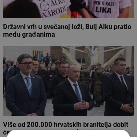
Državni vrh u svečanoj loži, Bulj Alku pratio
među građanima
Više od 200.000 hrvatskih branitelja dobit
će veće mirovine: Za svaki mjesec na