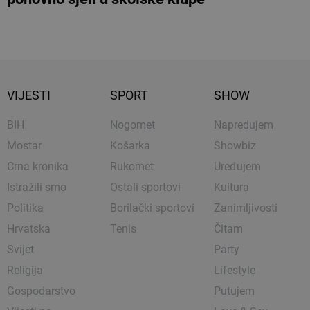
VIJESTI
SPORT
SHOW
BIH
Nogomet
Napredujem
Mostar
Košarka
Showbiz
Crna kronika
Rukomet
Uređujem
Istražili smo
Ostali sportovi
Kultura
Politika
Borilački sportovi
Zanimljivosti
Hrvatska
Tenis
Čitam
Svijet
Party
Religija
Lifestyle
Gospodarstvo
Putujem