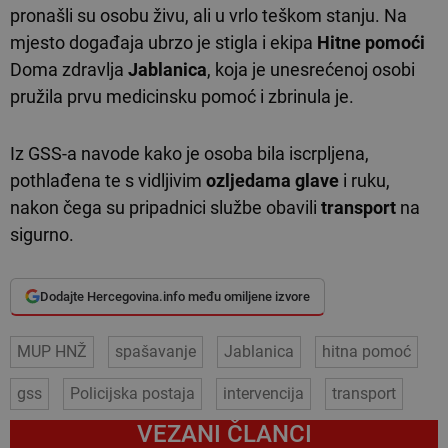
pronašli su osobu živu, ali u vrlo teškom stanju. Na
mjesto događaja ubrzo je stigla i ekipa
Hitne pomoći
Doma zdravlja
Jablanica
, koja je unesrećenoj osobi
pružila prvu medicinsku pomoć i zbrinula je.
Iz GSS-a navode kako je osoba bila iscrpljena,
pothlađena te s vidljivim
ozljedama glave
i ruku,
nakon čega su pripadnici službe obavili
transport
na
sigurno.
Dodajte Hercegovina.info među omiljene izvore
MUP HNŽ
spašavanje
Jablanica
hitna pomoć
gss
Policijska postaja
intervencija
transport
VEZANI ČLANCI