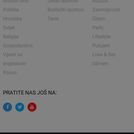
Istražili smo
Ostali sportovi
Kultura
Politika
Borilački sportovi
Zanimljivosti
Hrvatska
Tenis
Čitam
Svijet
Party
Religija
Lifestyle
Gospodarstvo
Putujem
Vijesti na
Love & Sex
engleskom
Uživam
Posao
PRATITE NAS JOŠ NA: