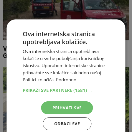
Ova internetska stranica
upotrebljava kolačiće.
Vatrogasci stavili pod kontrolu požar kod
Ova internetska stranica upotrebljava
Gruda
kolačiće u svrhe poboljšanja korisničkog
iskustva. Uporabom internetske stranice
prihvaćate sve kolačiće sukladno našoj
Politici kolačića.
Podrobno
PRIKAŽI SVE PARTNERE
(1581) →
PRIHVATI SVE
ODBACI SVE