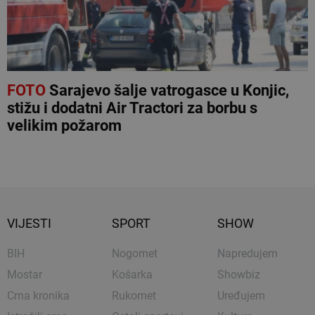
FOTO
Sarajevo šalje vatrogasce u Konjic,
stižu i dodatni Air Tractori za borbu s
velikim požarom
VIJESTI
SPORT
SHOW
BIH
Nogomet
Napredujem
Mostar
Košarka
Showbiz
Crna kronika
Rukomet
Uređujem