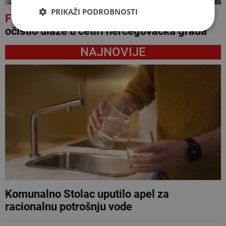
PRIKAŽI PODROBNOSTI
FOTO
Ekološki aktivist u jednom danu
očistio ulaze u četiri hercegovačka grada
NAJNOVIJE
Komunalno Stolac uputilo apel za
racionalnu potrošnju vode