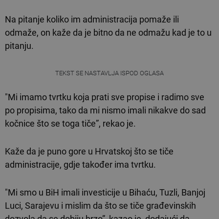
Na pitanje koliko im administracija pomaže ili
odmaže, on kaže da je bitno da ne odmažu kad je to u
pitanju.
TEKST SE NASTAVLJA ISPOD OGLASA
"Mi imamo tvrtku koja prati sve propise i radimo sve
po propisima, tako da mi nismo imali nikakve do sad
kočnice što se toga tiče”, rekao je.
Kaže da je puno gore u Hrvatskoj što se tiče
administracije, gdje također ima tvrtku.
"Mi smo u BiH imali investicije u Bihaću, Tuzli, Banjoj
Luci, Sarajevu i mislim da što se tiče građevinskih
dozvola da se dobiju brzo”, kazao je, dodajući da