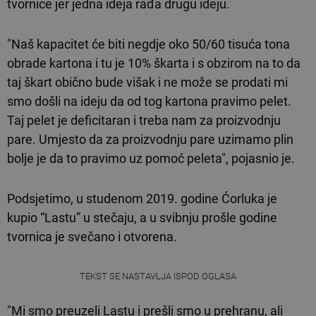
tvornice jer jedna ideja rađa drugu ideju.
"Naš kapacitet će biti negdje oko 50/60 tisuća tona
obrade kartona i tu je 10% škarta i s obzirom na to da
taj škart obično bude višak i ne može se prodati mi
smo došli na ideju da od tog kartona pravimo pelet.
Taj pelet je deficitaran i treba nam za proizvodnju
pare. Umjesto da za proizvodnju pare uzimamo plin
bolje je da to pravimo uz pomoć peleta", pojasnio je.
Podsjetimo, u studenom 2019. godine Ćorluka je
kupio “Lastu” u stečaju, a u svibnju prošle godine
tvornica je svečano i otvorena.
TEKST SE NASTAVLJA ISPOD OGLASA
"Mi smo preuzeli Lastu i prešli smo u prehranu, ali