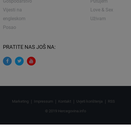
Gospodarstvo
Putujem
Vijesti na
Love & Sex
engleskom
Uživam
Posao
PRATITE NAS JOŠ NA:
Marketing
Impressum
Kontakt
Uvjeti korištenja
RSS
© 2019 Hercegovina.info