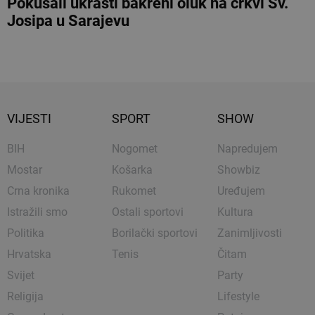
Pokušali ukrasti bakreni oluk na crkvi Sv.
Josipa u Sarajevu
VIJESTI
SPORT
SHOW
BIH
Nogomet
Napredujem
Mostar
Košarka
Showbiz
Crna kronika
Rukomet
Uređujem
Istražili smo
Ostali sportovi
Kultura
Politika
Borilački sportovi
Zanimljivosti
Hrvatska
Tenis
Čitam
Svijet
Party
Religija
Lifestyle