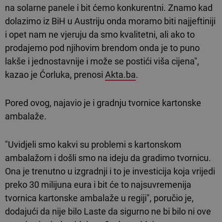
na solarne panele i bit ćemo konkurentni. Znamo kad
dolazimo iz BiH u Austriju onda moramo biti najjeftiniji
i opet nam ne vjeruju da smo kvalitetni, ali ako to
prodajemo pod njihovim brendom onda je to puno
lakše i jednostavnije i može se postići viša cijena",
kazao je Ćorluka, prenosi
Akta.ba
.
Pored ovog, najavio je i gradnju tvornice kartonske
ambalaže.
"Uvidjeli smo kakvi su problemi s kartonskom
ambalažom i došli smo na ideju da gradimo tvornicu.
Ona je trenutno u izgradnji i to je investicija koja vrijedi
preko 30 milijuna eura i bit će to najsuvremenija
tvornica kartonske ambalaže u regiji", poručio je,
dodajući da nije bilo Laste da sigurno ne bi bilo ni ove