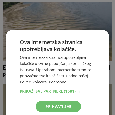
Ova internetska stranica
upotrebljava kolačiće.
Ova internetska stranica upotrebljava
kolačiće u svrhe poboljšanja korisničkog
Ekstremna suša na istoku Hrvatske: Bunari
iskustva. Uporabom internetske stranice
presušili, Dunav pao na povijesni minimum
prihvaćate sve kolačiće sukladno našoj
Politici kolačića.
Podrobno
PRIKAŽI SVE PARTNERE
(1581) →
PRIHVATI SVE