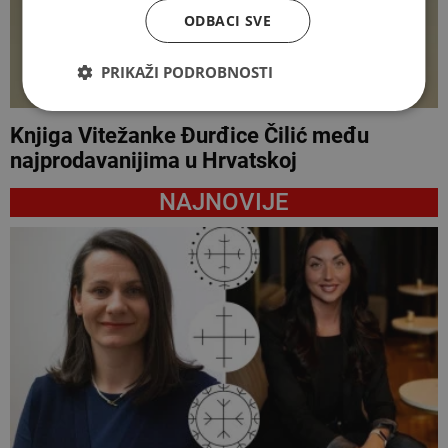
ODBACI SVE
PRIKAŽI PODROBNOSTI
Knjiga Vitežanke Đurđice Čilić među
najprodavanijima u Hrvatskoj
NAJNOVIJE