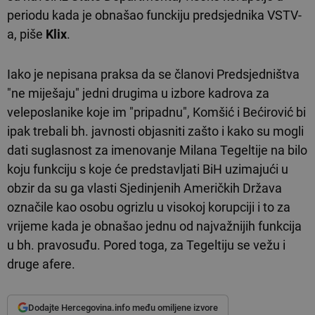
periodu kada je obnašao funckiju predsjednika VSTV-
a, piše
Klix
.
Iako je nepisana praksa da se članovi Predsjedništva
"ne miješaju" jedni drugima u izbore kadrova za
veleposlanike koje im "pripadnu", Komšić i Bećirović bi
ipak trebali bh. javnosti objasniti zašto i kako su mogli
dati suglasnost za imenovanje Milana Tegeltije na bilo
koju funkciju s koje će predstavljati BiH uzimajući u
obzir da su ga vlasti Sjedinjenih Američkih Država
označile kao osobu ogrizlu u visokoj korupciji i to za
vrijeme kada je obnašao jednu od najvažnijih funkcija
u bh. pravosuđu. Pored toga, za Tegeltiju se vežu i
druge afere.
Dodajte Hercegovina.info među omiljene izvore