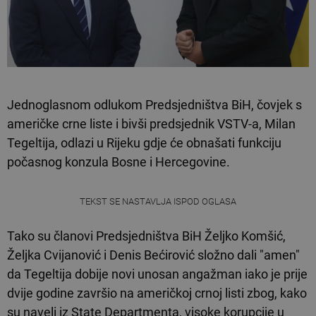
Jednoglasnom odlukom Predsjedništva BiH, čovjek s
američke crne liste i bivši predsjednik VSTV-a, Milan
Tegeltija, odlazi u Rijeku gdje će obnašati funkciju
počasnog konzula Bosne i Hercegovine.
TEKST SE NASTAVLJA ISPOD OGLASA
Tako su članovi Predsjedništva BiH Željko Komšić,
Željka Cvijanović i Denis Bećirović složno dali "amen"
da Tegeltija dobije novi unosan angažman iako je prije
dvije godine završio na američkoj crnoj listi zbog, kako
su naveli iz State Departmenta, visoke korupcije u