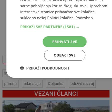
svrhe poboljšanja korisničkog iskustva. Uporabom
internetske stranice prihvaćate sve kolačiće
sukladno našoj Politici kolačića.
Podrobno
PRIKAŽI SVE PARTNERE
(1581) →
PRIHVATI SVE
ODBACI SVE
Dodajte Hercegovina.info među omiljene izvore
PRIKAŽI PODROBNOSTI
infrastruktura
turizam
ekologija
Jablanica
priroda
rekreacija
Doljanka
održivi razvoj
VEZANI ČLANCI