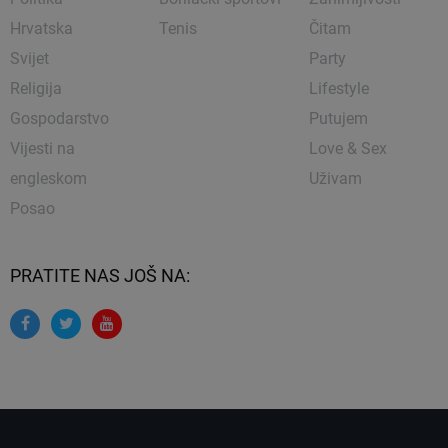
Hrvatska
Tenis
Čitam
Svijet
Party
Religija
Lifestyle
Gospodarstvo
Putujem
Vijesti na
Love & Sex
engleskom
Uživam
Posao
PRATITE NAS JOŠ NA: