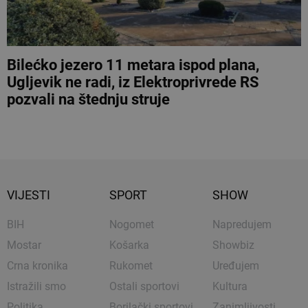
Bilećko jezero 11 metara ispod plana,
Ugljevik ne radi, iz Elektroprivrede RS
pozvali na štednju struje
VIJESTI
SPORT
SHOW
BIH
Nogomet
Napredujem
Mostar
Košarka
Showbiz
Crna kronika
Rukomet
Uređujem
Istražili smo
Ostali sportovi
Kultura
Politika
Borilački sportovi
Zanimljivosti