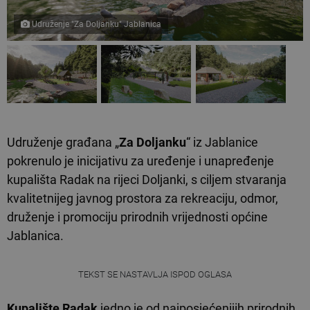
Udruženje "Za Doljanku" Jablanica
Udruženje građana „
Za Doljanku
“ iz Jablanice
pokrenulo je inicijativu za uređenje i unapređenje
kupališta Radak na rijeci Doljanki, s ciljem stvaranja
kvalitetnijeg javnog prostora za rekreaciju, odmor,
druženje i promociju prirodnih vrijednosti općine
Jablanica.
TEKST SE NASTAVLJA ISPOD OGLASA
Kupalište Radak
jedno je od najposjećenijih prirodnih