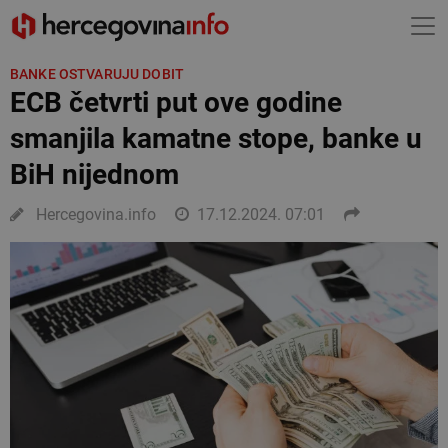
BANKE OSTVARUJU DOBIT
ECB četvrti put ove godine
smanjila kamatne stope, banke u
BiH nijednom
Hercegovina.info
17.12.2024. 07:01