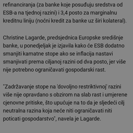
refinanciranja (za banke koje posuđuju sredstva od
ESB-a na tjednoj razini) i 3,4 posto za marginalnu
kreditnu liniju (noćni kredit za banke uz širi kolateral).
Christine Lagarde, predsjednica Europske središnje
banke, u ponedjeljak je izjavila kako će ESB dodatno
smanjiti kamatne stope ako se inflacija nastavi
smanjivati prema ciljanoj razini od dva posto, jer više
nije potrebno ograničavati gospodarski rast.
"Zadržavanje stope na 'dovoljno restriktivnoj' razini
više nije opravdano s obzirom na slab rast i umjerene
cjenovne pritiske, što upućuje na to da je sljedeći cilj
neutralna razina koja neće niti ograničavati niti
poticati gospodarstvo", navela je Lagarde.