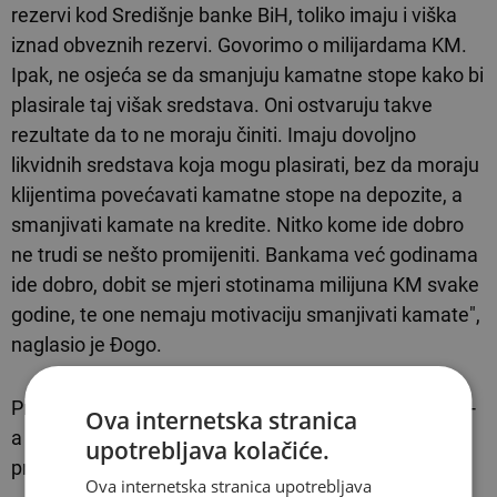
rezervi kod Središnje banke BiH, toliko imaju i viška
iznad obveznih rezervi. Govorimo o milijardama KM.
Ipak, ne osjeća se da smanjuju kamatne stope kako bi
plasirale taj višak sredstava. Oni ostvaruju takve
rezultate da to ne moraju činiti. Imaju dovoljno
likvidnih sredstava koja mogu plasirati, bez da moraju
klijentima povećavati kamatne stope na depozite, a
smanjivati kamate na kredite. Nitko kome ide dobro
ne trudi se nešto promijeniti. Bankama već godinama
ide dobro, dobit se mjeri stotinama milijuna KM svake
godine, te one nemaju motivaciju smanjivati kamate",
naglasio je Đogo.
Prema njegovim riječima, agencije za bankarstvo RS-
Ova internetska stranica
a i FBiH pokušale su nešto učiniti kako bi se situacija
upotrebljava kolačiće.
promijenila.
Ova internetska stranica upotrebljava