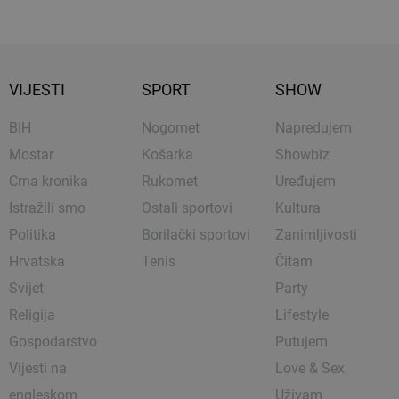
VIJESTI
SPORT
SHOW
BIH
Nogomet
Napredujem
Mostar
Košarka
Showbiz
Crna kronika
Rukomet
Uređujem
Istražili smo
Ostali sportovi
Kultura
Politika
Borilački sportovi
Zanimljivosti
Hrvatska
Tenis
Čitam
Svijet
Party
Religija
Lifestyle
Gospodarstvo
Putujem
Vijesti na
Love & Sex
engleskom
Uživam