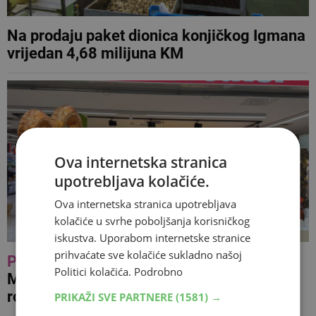
Na prodaju paket dionica konjičkog Igmana
vrijedan 4,68 milijuna KM
Ova internetska stranica
upotrebljava kolačiće.
Ova internetska stranica upotrebljava
kolačiće u svrhe poboljšanja korisničkog
iskustva. Uporabom internetske stranice
prihvaćate sve kolačiće sukladno našoj
PROMO
Dvadeset godina povjerenja:
Politici kolačića.
Podrobno
Mercator centar Mostar proslavio jubilarni
rođendan uz vjerne kupce
PRIKAŽI SVE PARTNERE
(1581) →