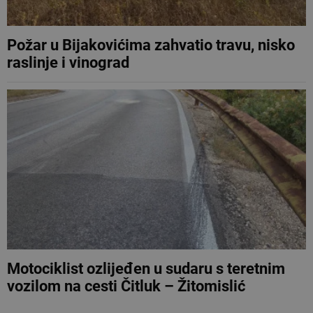
Požar u Bijakovićima zahvatio travu, nisko
raslinje i vinograd
Motociklist ozlijeđen u sudaru s teretnim
vozilom na cesti Čitluk – Žitomislić