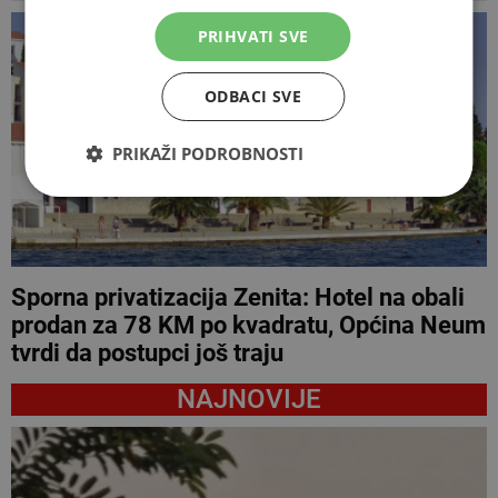
PRIHVATI SVE
ODBACI SVE
PRIKAŽI PODROBNOSTI
Sporna privatizacija Zenita: Hotel na obali
prodan za 78 KM po kvadratu, Općina Neum
tvrdi da postupci još traju
NAJNOVIJE