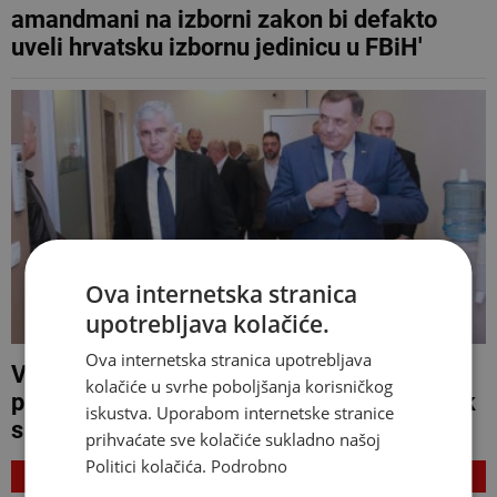
amandmani na izborni zakon bi defakto
uveli hrvatsku izbornu jedinicu u FBiH'
Ova internetska stranica
upotrebljava kolačiće.
Ova internetska stranica upotrebljava
VIJEĆE MINISTARA Dodik danas s
kolačiće u svrhe poboljšanja korisničkog
predstavnicima 'osmorke', pa u ponedjeljak
iskustva. Uporabom internetske stranice
s HDZ-om
prihvaćate sve kolačiće sukladno našoj
Politici kolačića.
Podrobno
NAJNOVIJE