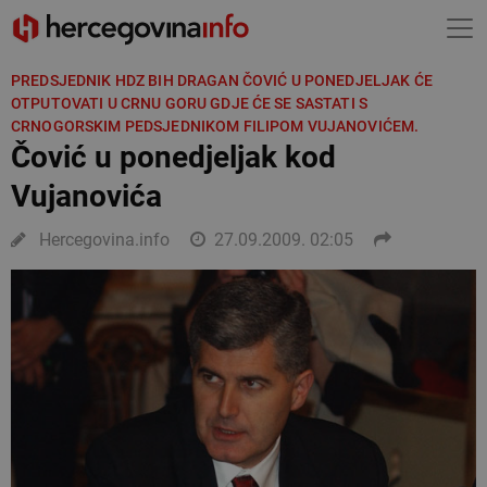
PREDSJEDNIK HDZ BIH DRAGAN ČOVIĆ U PONEDJELJAK ĆE
OTPUTOVATI U CRNU GORU GDJE ĆE SE SASTATI S
CRNOGORSKIM PEDSJEDNIKOM FILIPOM VUJANOVIĆEM.
Čović u ponedjeljak kod
Vujanovića
Hercegovina.info
27.09.2009. 02:05