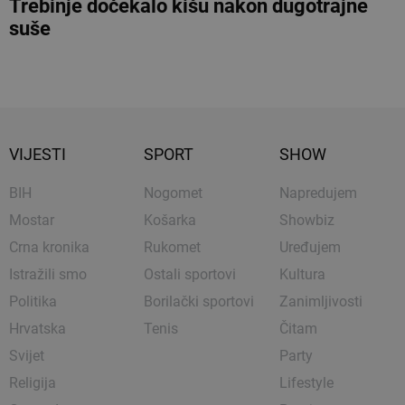
Trebinje dočekalo kišu nakon dugotrajne
suše
VIJESTI
SPORT
SHOW
BIH
Nogomet
Napredujem
Mostar
Košarka
Showbiz
Crna kronika
Rukomet
Uređujem
Istražili smo
Ostali sportovi
Kultura
Politika
Borilački sportovi
Zanimljivosti
Hrvatska
Tenis
Čitam
Svijet
Party
Religija
Lifestyle