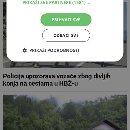
PRIKAŽI SVE PARTNERE
(1581) →
PRIHVATI SVE
ODBACI SVE
PRIKAŽI PODROBNOSTI
Policija upozorava vozače zbog divljih
konja na cestama u HBŽ-u