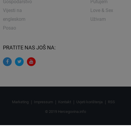
Gospodarstvo
Putujem
Vijesti na
Love & Sex
engleskom
Uživam
Posao
PRATITE NAS JOŠ NA:
Marketing
Impressum
Kontakt
Uvjeti korištenja
RSS
© 2019 Hercegovina.info