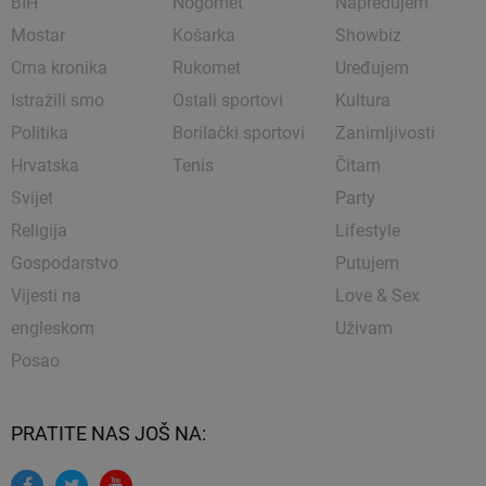
BIH
Nogomet
Napredujem
Mostar
Košarka
Showbiz
Crna kronika
Rukomet
Uređujem
Istražili smo
Ostali sportovi
Kultura
Politika
Borilački sportovi
Zanimljivosti
Hrvatska
Tenis
Čitam
Svijet
Party
Religija
Lifestyle
Gospodarstvo
Putujem
Vijesti na
Love & Sex
engleskom
Uživam
Posao
PRATITE NAS JOŠ NA: