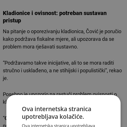
Kladionice i ovisnost: potreban sustavan
pristup
Na pitanje o oporezivanju kladionica, Čović je poručio
kako podržava fiskalne mjere, ali upozorava da se
problem mora rješavati sustavno.
“Podržavamo takve inicijative, ali to se mora raditi
stručno i usklađeno, a ne stihijski i populistički”, rekao
je.
Posebno je upozorio na rastući problem ovisnosti o
klađenju.
Ova internetska stranica
upotrebljava kolačiće.
“
Ovisnost o klađenju
postaje jedan od dominantnih
Ova internetska stranica upotrebljava
problema u društvu i to moramo ozbiljno adresirati”,