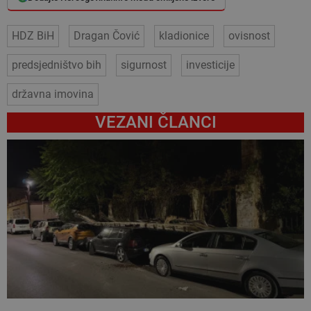
HDZ BiH
Dragan Čović
kladionice
ovisnost
predsjedništvo bih
sigurnost
investicije
državna imovina
VEZANI ČLANCI