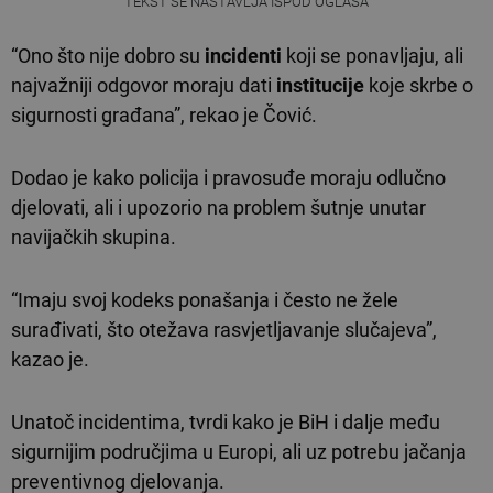
TEKST SE NASTAVLJA ISPOD OGLASA
“Ono što nije dobro su
incidenti
koji se ponavljaju, ali
najvažniji odgovor moraju dati
institucije
koje skrbe o
sigurnosti građana”, rekao je Čović.
Dodao je kako policija i pravosuđe moraju odlučno
djelovati, ali i upozorio na problem šutnje unutar
navijačkih skupina.
“Imaju svoj kodeks ponašanja i često ne žele
surađivati, što otežava rasvjetljavanje slučajeva”,
kazao je.
Unatoč incidentima, tvrdi kako je BiH i dalje među
sigurnijim područjima u Europi, ali uz potrebu jačanja
preventivnog djelovanja.