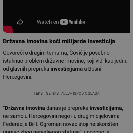
Državna imovina
koči milijarde investicija
Govoreći o drugim temama, Čović je posebno
istaknuo problem državne imovine, koji vidi kao jednu
od glavnih prepreka
investicijama
u Bosni i
Hercegovini.
TEKST SE NASTAVLJA ISPOD OGLASA
“
Državna imovina
danas je prepreka
investicijama
,
ne samo u Hercegovini nego i u drugim dijelovima
Federacije BiH. Ogroman novac stoji neiskorišten
upravo zbog neriješenog statusa”, upozorio je.