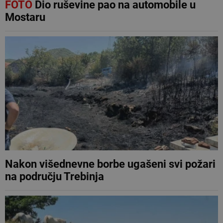
FOTO
Dio ruševine pao na automobile u
Mostaru
Nakon višednevne borbe ugašeni svi požari
na području Trebinja