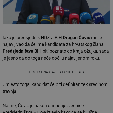
Iako je predsjednik HDZ-a BiH
Dragan Čović
ranije
najavljivao da će ime kandidata za hrvatskog člana
Predsjedništva BiH
biti poznato do kraja ožujka, sada
je jasno da do toga neće doći u najavljenom roku.
TEKST SE NASTAVLJA ISPOD OGLASA
Umjesto toga, kandidat će biti definiran tek sredinom
travnja.
Naime, Čović je nakon današnje sjednice
Predsjedništva HDZ-a izjavio kako će se ključne