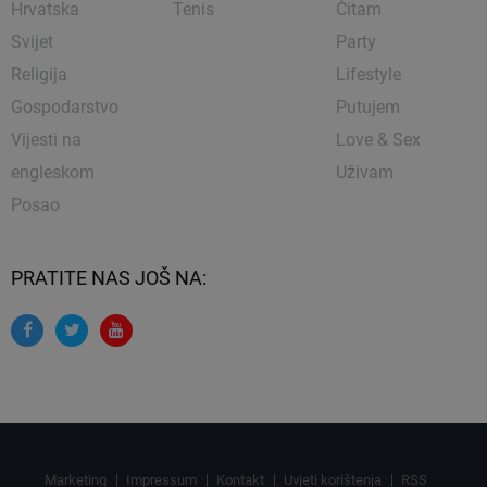
Hrvatska
Tenis
Čitam
Svijet
Party
Religija
Lifestyle
Gospodarstvo
Putujem
Vijesti na
Love & Sex
engleskom
Uživam
Posao
PRATITE NAS JOŠ NA:
Marketing
Impressum
Kontakt
Uvjeti korištenja
RSS