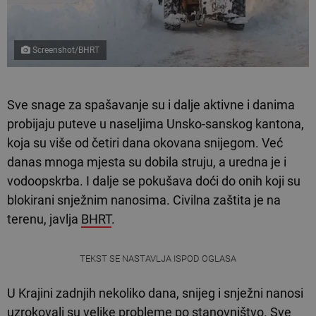
Screenshot/BHRT
Sve snage za spašavanje su i dalje aktivne i danima
probijaju puteve u naseljima Unsko-sanskog kantona,
koja su više od četiri dana okovana snijegom. Već
danas mnoga mjesta su dobila struju, a uredna je i
vodoopskrba. I dalje se pokušava doći do onih koji su
blokirani snježnim nanosima. Civilna zaštita je na
terenu, javlja
BHRT
.
TEKST SE NASTAVLJA ISPOD OGLASA
U Krajini zadnjih nekoliko dana, snijeg i snježni nanosi
uzrokovali su velike probleme po stanovništvo. Sve