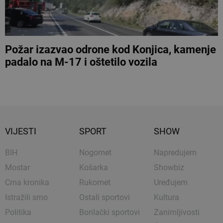
Požar izazvao odrone kod Konjica, kamenje
padalo na M-17 i oštetilo vozila
VIJESTI
SPORT
SHOW
BIH
Nogomet
Napredujem
Mostar
Košarka
Showbiz
Crna kronika
Rukomet
Uređujem
Istražili smo
Ostali sportovi
Kultura
Politika
Borilački sportovi
Zanimljivosti