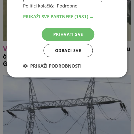
Politici kolačića.
Podrobno
PRIKAŽI SVE PARTNERE
(1581) →
PRIHVATI SVE
VIDEO
Dječaci dijelili vodu putnicima koji su
ODBACI SVE
čekali u koloni na granici u Vinjanima
Gornjim
PRIKAŽI PODROBNOSTI