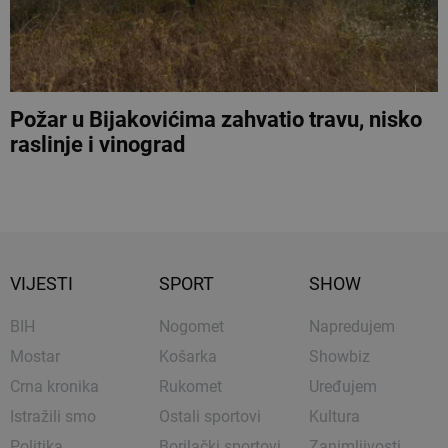
Požar u Bijakovićima zahvatio travu, nisko
raslinje i vinograd
VIJESTI
SPORT
SHOW
BIH
Nogomet
Napredujem
Mostar
Košarka
Showbiz
Crna kronika
Rukomet
Uređujem
Istražili smo
Ostali sportovi
Kultura
Politika
Borilački sportovi
Zanimljivosti