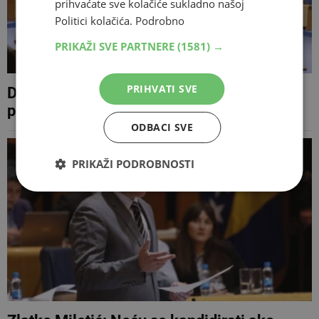
prihvaćate sve kolačiće sukladno našoj
Politici kolačića.
Podrobno
PRIKAŽI SVE PARTNERE
(1581) →
PRIHVATI SVE
Došli, raspravili zašto nema kvoruma i
prekinuli sjednicu
ODBACI SVE
PRIKAŽI PODROBNOSTI