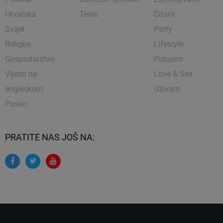
Hrvatska
Tenis
Čitam
Svijet
Party
Religija
Lifestyle
Gospodarstvo
Putujem
Vijesti na
Love & Sex
engleskom
Uživam
Posao
PRATITE NAS JOŠ NA: