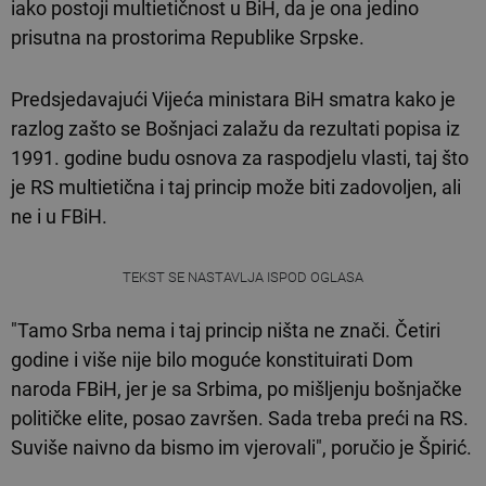
iako postoji multietičnost u BiH, da je ona jedino
prisutna na prostorima Republike Srpske.
Predsjedavajući Vijeća ministara BiH smatra kako je
razlog zašto se Bošnjaci zalažu da rezultati popisa iz
1991. godine budu osnova za raspodjelu vlasti, taj što
je RS multietična i taj princip može biti zadovoljen, ali
ne i u FBiH.
TEKST SE NASTAVLJA ISPOD OGLASA
"Tamo Srba nema i taj princip ništa ne znači. Četiri
godine i više nije bilo moguće konstituirati Dom
naroda FBiH, jer je sa Srbima, po mišljenju bošnjačke
političke elite, posao završen. Sada treba preći na RS.
Suviše naivno da bismo im vjerovali", poručio je Špirić.