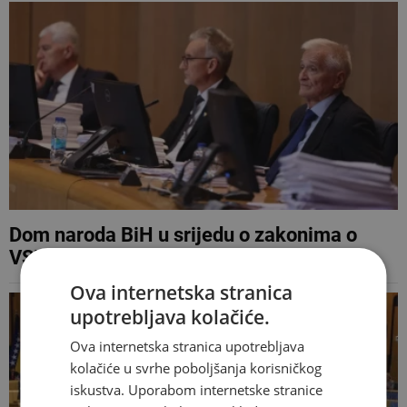
Dom naroda BiH u srijedu o zakonima o
VSTV-u i Sudu BiH
Ova internetska stranica
upotrebljava kolačiće.
Ova internetska stranica upotrebljava
kolačiće u svrhe poboljšanja korisničkog
iskustva. Uporabom internetske stranice