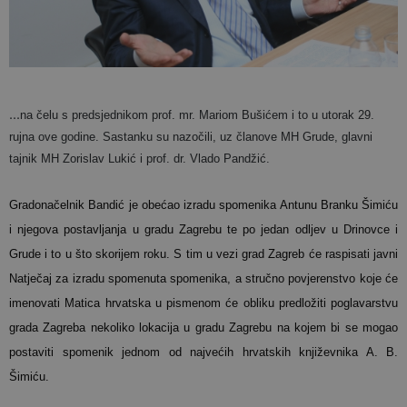
...
na čelu s predsjednikom prof. mr. Mariom Bušićem i to u utorak 29.
rujna ove godine. Sastanku su nazočili, uz članove MH Grude, glavni
tajnik MH Zorislav Lukić i prof. dr. Vlado Pandžić.
Gradonačelnik Bandić je obećao izradu spomenika Antunu Branku Šimiću
i njegova postavljanja u gradu Zagrebu te po jedan odljev u Drinovce i
Grude i to u što skorijem roku. S tim u vezi grad Zagreb će raspisati javni
Natječaj za izradu spomenuta spomenika, a stručno povjerenstvo koje će
imenovati Matica hrvatska u pismenom će obliku predložiti poglavarstvu
grada Zagreba nekoliko lokacija u gradu Zagrebu na kojem bi se mogao
postaviti spomenik jednom od najvećih hrvatskih književnika A. B.
Šimiću.