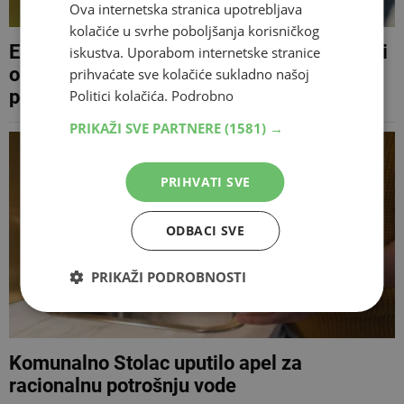
Ova internetska stranica upotrebljava
kolačiće u svrhe poboljšanja korisničkog
Eksplozivna naprava bačena u ugostiteljski
iskustva. Uporabom internetske stranice
objekt u Vitezu, policija istražuje
prihvaćate sve kolačiće sukladno našoj
povezanost sa zapaljenim Golfom
Politici kolačića.
Podrobno
PRIKAŽI SVE PARTNERE
(1581) →
PRIHVATI SVE
ODBACI SVE
PRIKAŽI PODROBNOSTI
Komunalno Stolac uputilo apel za
racionalnu potrošnju vode