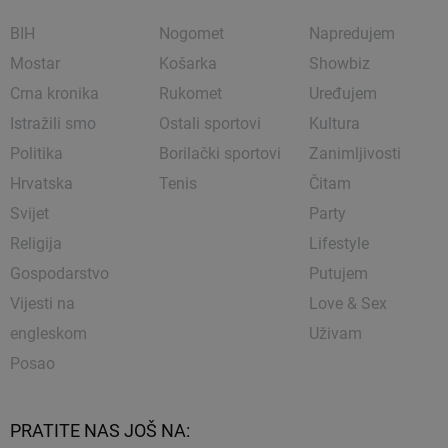
BIH
Nogomet
Napredujem
Mostar
Košarka
Showbiz
Crna kronika
Rukomet
Uređujem
Istražili smo
Ostali sportovi
Kultura
Politika
Borilački sportovi
Zanimljivosti
Hrvatska
Tenis
Čitam
Svijet
Party
Religija
Lifestyle
Gospodarstvo
Putujem
Vijesti na
Love & Sex
engleskom
Uživam
Posao
PRATITE NAS JOŠ NA: