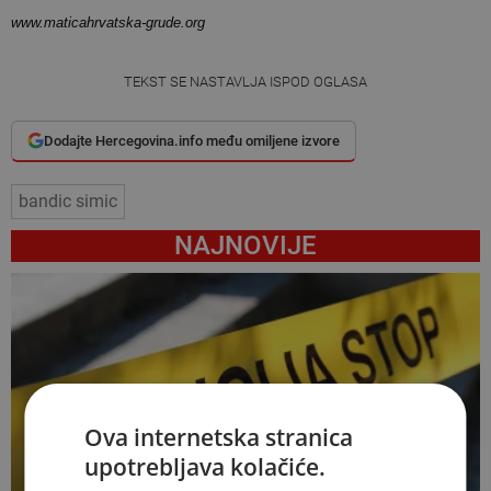
www.maticahrvatska-grude.org
TEKST SE NASTAVLJA ISPOD OGLASA
Dodajte Hercegovina.info među omiljene izvore
bandic simic
NAJNOVIJE
Ova internetska stranica
upotrebljava kolačiće.