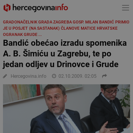
GRADONAČELNIK GRADA ZAGREBA GOSP. MILAN BANDIĆ PRIMIO
JE U POSJET (NA SASTANAK) ČLANOVE MATICE HRVATSKE
OGRANAK GRUDE ...
Bandić obećao izradu spomenika
A. B. Šimiću u Zagrebu, te po
jedan odljev u Drinovce i Grude
Hercegovina.info
02.10.2009. 02:05