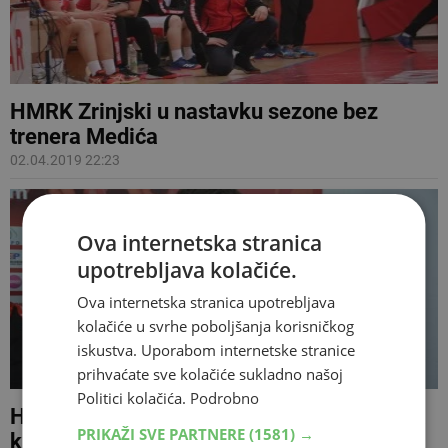
HMRK Zrinjski u nastavku sezone bez
trenera Medića
02.04.2019 22:23
Ova internetska stranica
upotrebljava kolačiće.
Ova internetska stranica upotrebljava
kolačiće u svrhe poboljšanja korisničkog
iskustva. Uporabom internetske stranice
prihvaćate sve kolačiće sukladno našoj
Politici kolačića.
Podrobno
HMRK Zrinjski: Zdravko Medić se vratio na
PRIKAŽI SVE PARTNERE
(1581) →
klupu Plemića