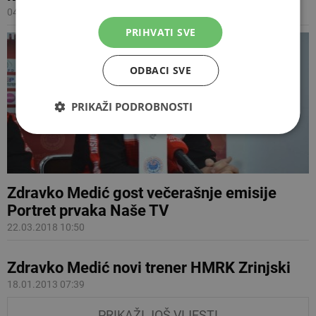
04.01.2019 18:34
PRIHVATI SVE
ODBACI SVE
PRIKAŽI PODROBNOSTI
Zdravko Medić gost večerašnje emisije
Portret prvaka Naše TV
22.03.2018 10:50
Zdravko Medić novi trener HMRK Zrinjski
18.01.2013 07:39
PRIKAŽI JOŠ VIJESTI