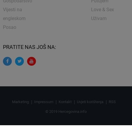
Gospodarstvo
Putujem
Vijesti na
Love & Sex
engleskom
Uživam
Posao
PRATITE NAS JOŠ NA:
Marketing
Impressum
Kontakt
Uvjeti korištenja
RSS
© 2019 Hercegovina.info