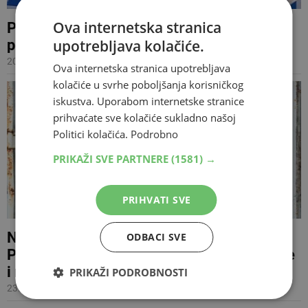
Ova internetska stranica
POTPISAO UGOVOR Renato Josipović
upotrebljava kolačiće.
ponovno će čuvati mrežu Širokog Brijega
20.01.2025 11:40
Ova internetska stranica upotrebljava
kolačiće u svrhe poboljšanja korisničkog
iskustva. Uporabom internetske stranice
prihvaćate sve kolačiće sukladno našoj
Politici kolačića.
Podrobno
PRIKAŽI SVE PARTNERE
(1581) →
PRIHVATI SVE
NIKOLA VASILJ ŽIVI SVOJ SAN Svoj St.
ODBACI SVE
Pauli uveo je u Bundesligu, a smiješi mu se
i reprezentativna 'jedinica'
PRIKAŽI PODROBNOSTI
23.05.2024 14:25