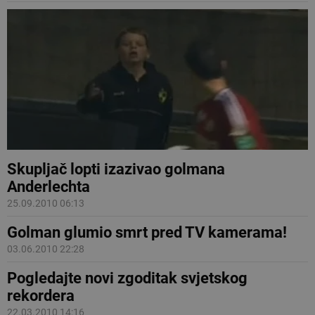
Skupljač lopti izazivao golmana
Anderlechta
25.09.2010 06:13
Golman glumio smrt pred TV kamerama!
03.06.2010 22:28
Pogledajte novi zgoditak svjetskog
rekordera
22.03.2010 14:16