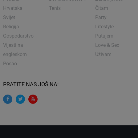
Hrvatska
Tenis
Čitam
Svijet
Party
Religija
Lifestyle
Gospodarstvo
Putujem
Vijesti na
Love & Sex
engleskom
Uživam
Posao
PRATITE NAS JOŠ NA: