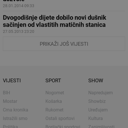
28.01.2014 09:33
Dvogodišnje dijete dobilo novi dušnik
sačinjen od vlastitih matičnih stanica
27.05.2013 23:20
PRIKAŽI JOŠ VIJESTI
VIJESTI
SPORT
SHOW
BIH
Nogomet
Napredujem
Mostar
Košarka
Showbiz
Crna kronika
Rukomet
Uređujem
Istražili smo
Ostali sportovi
Kultura
Politika
Borilački sportovi
Zanimljivosti