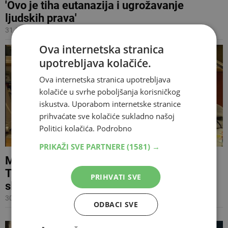
'Ovo je tiha eutanazija i ugrožavanje
ljudskih prava'
31.03.2022 12:15
Ova internetska stranica
upotrebljava kolačiće.
Ova internetska stranica upotrebljava
kolačiće u svrhe poboljšanja korisničkog
iskustva. Uporabom internetske stranice
prihvaćate sve kolačiće sukladno našoj
Politici kolačića.
Podrobno
PRIKAŽI SVE PARTNERE
(1581) →
MORA SE CIJEPITI ZA SPASONOSNU
TRANSPLANTACIJU 'Radije ću umrijeti
PRIHVATI SVE
slobodan, ne mijenjam mišljenje'
30.01.2022 22:26
ODBACI SVE