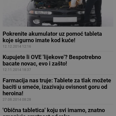
Pokrenite akumulator uz pomoć tableta
koje sigurno imate kod kuće!
12.12.2014 12:16
Kupujete li OVE 'lijekove'? Bespotrebno
bacate novac, evo i zašto!
12.11.2014 18:37
Farmacija nas truje: Tablete za tlak možete
baciti u smeće, izazivaju ovisnost goru od
heroina!
27.08.2014 08:28
'Obična tabletica' koju svi imamo, znatno