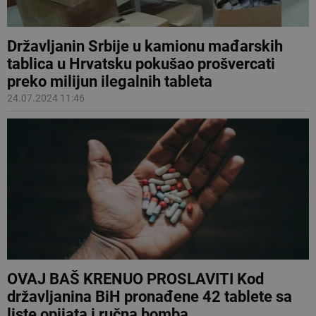
Državljanin Srbije u kamionu mađarskih
tablica u Hrvatsku pokušao prošvercati
preko milijun ilegalnih tableta
24.07.2024 11:46
OVAJ BAŠ KRENUO PROSLAVITI Kod
državljanina BiH pronađene 42 tablete sa
liste opijata i ručna bomba