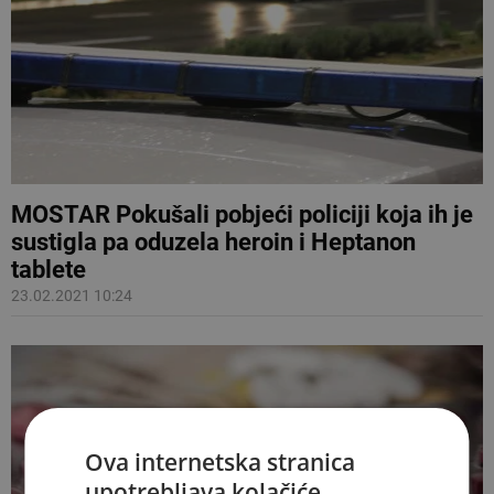
MOSTAR Pokušali pobjeći policiji koja ih je
sustigla pa oduzela heroin i Heptanon
tablete
23.02.2021 10:24
Ova internetska stranica
upotrebljava kolačiće.