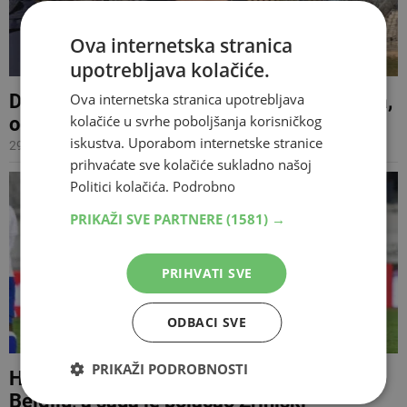
Ova internetska stranica
upotrebljava kolačiće.
DOZNAJEMO Zrinjski prodaje Stipu Radića,
Ova internetska stranica upotrebljava
kolačiće u svrhe poboljšanja korisničkog
odlazi u Dansku
iskustva. Uporabom internetske stranice
29.01.2024 20:04
prihvaćate sve kolačiće sukladno našoj
Politici kolačića.
Podrobno
PRIKAŽI SVE PARTNERE
(1581) →
PRIHVATI SVE
ODBACI SVE
PRIKAŽI PODROBNOSTI
Hajduk ga je prije dvije godine prodao u
Belgiju, a sada je pojačao Zrinjski