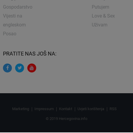
Gospodarstvo
Putujem
Vijesti na
Love & Sex
engleskom
Uživam
Posao
PRATITE NAS JOŠ NA:
Marketing
Impressum
Kontakt
Uvjeti korištenja
RSS
© 2019 Hercegovina.info