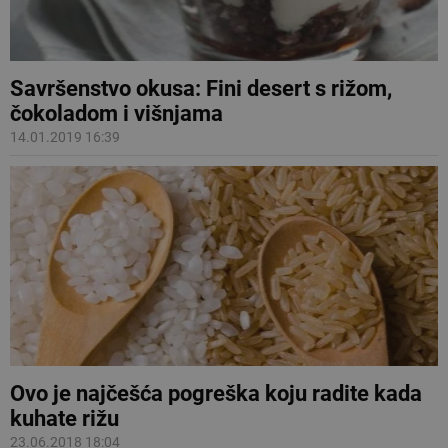
Savršenstvo okusa: Fini desert s rižom,
čokoladom i višnjama
14.01.2019 16:39
Ovo je najčešća pogreška koju radite kada
kuhate rižu
23.06.2018 18:04