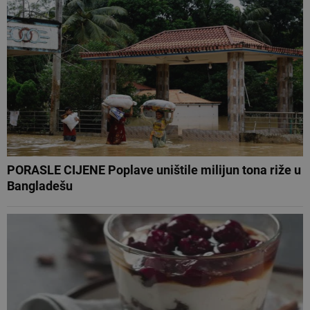
PORASLE CIJENE Poplave uništile milijun tona riže u
Bangladešu