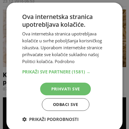
23.12.2016 06:53
Ova internetska stranica
upotrebljava kolačiće.
Ova internetska stranica upotrebljava
kolačiće u svrhe poboljšanja korisničkog
iskustva. Uporabom internetske stranice
prihvaćate sve kolačiće sukladno našoj
Politici kolačića.
Podrobno
PRIKAŽI SVE PARTNERE
(1581) →
Kako kalorije u tjestenini i riži smanjiti za
pola tijekom kuhanja?
PRIHVATI SVE
07.12.2016 12:30
ODBACI SVE
PRIKAŽI PODROBNOSTI