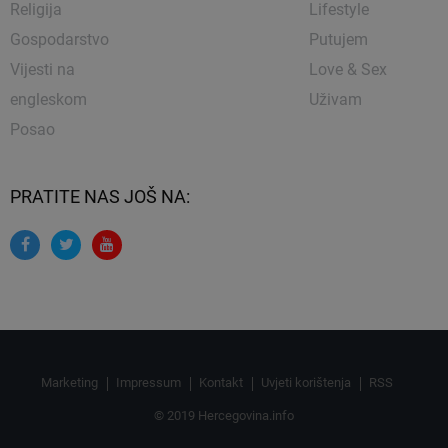
Religija
Lifestyle
Gospodarstvo
Putujem
Vijesti na
Love & Sex
engleskom
Uživam
Posao
PRATITE NAS JOŠ NA:
Marketing
Impressum
Kontakt
Uvjeti korištenja
RSS
© 2019 Hercegovina.info