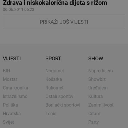
Zdrava i niskokalorična dijeta s rižom
06.06.2011 06:23
PRIKAŽI JOŠ VIJESTI
VIJESTI
SPORT
SHOW
BIH
Nogomet
Napredujem
Mostar
Košarka
Showbiz
Crna kronika
Rukomet
Uređujem
Istražili smo
Ostali sportovi
Kultura
Politika
Borilački sportovi
Zanimljivosti
Hrvatska
Tenis
Čitam
Svijet
Party