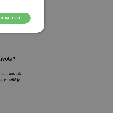
IHVATI SVE
vša snaha
NBA zvijezdu.
života?
 se trenutak
e, mladić je