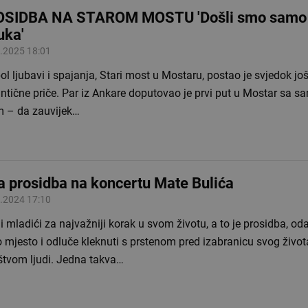
SIDBA NA STAROM MOSTU 'Došli smo samo
uka'
.2025 18:01
l ljubavi i spajanja, Stari most u Mostaru, postao je svjedok jo
ntične priče. Par iz Ankare doputovao je prvi put u Mostar sa s
em – da zauvijek…
a prosidba na koncertu Mate Bulića
.2024 17:10
i mladići za najvažniji korak u svom životu, a to je prosidba, od
 mjesto i odluče kleknuti s prstenom pred izabranicu svog život
tvom ljudi. Jedna takva…