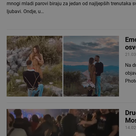
mnogi mladi parovi biraju za jedan od najljepših trenutaka s
ljubavi. Ondje, u…
Emo
osv
21.03
Na d
obja
Phot
Dru
Mos
14.02