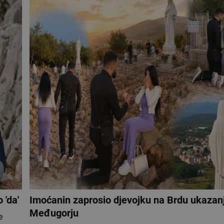
 'da'
Imoćanin zaprosio djevojku na Brdu ukazan
Međugorju
e