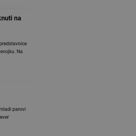
nuti na
predstavnice
jevojku. Na
 mladi parovi
rever