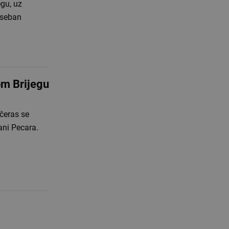
gu, uz
oseban
m Brijegu
čeras se
ani Pecara.