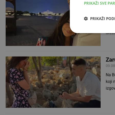
PRIKAŽI SVE PA
zvi
02.10
PRIKAŽI PO
Tia 
Zdra
Sret
Zar
09.08
Na Br
koji 
izgov