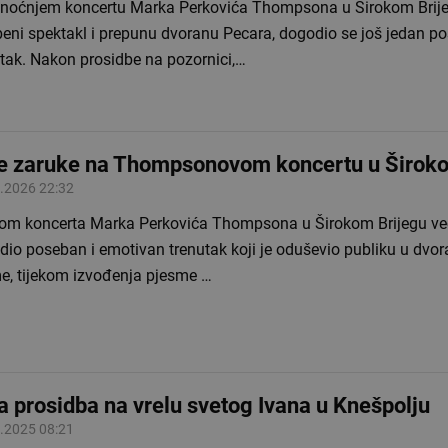
inoćnjem koncertu Marka Perkovića Thompsona u Širokom Brije
beni spektakl i prepunu dvoranu Pecara, dogodio se još jedan p
utak. Nakon prosidbe na pozornici,…
e zaruke na Thompsonovom koncertu u Široko
.2026 22:32
kom koncerta Marka Perkovića Thompsona u Širokom Brijegu ve
io poseban i emotivan trenutak koji je oduševio publiku u dvor
e, tijekom izvođenja pjesme …
a prosidba na vrelu svetog Ivana u Knešpolju
.2025 08:21