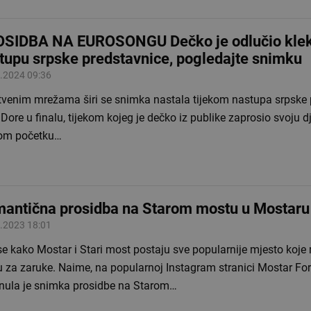
SIDBA NA EUROSONGU Dečko je odlučio klek
tupu srpske predstavnice, pogledajte snimku
.2024 09:36
tvenim mrežama širi se snimka nastala tijekom nastupa srpske 
Dore u finalu, tijekom kojeg je dečko iz publike zaprosio svoju d
m početku…
antična prosidba na Starom mostu u Mostaru
.2023 18:01
se kako Mostar i Stari most postaju sve popularnije mjesto koje
u za zaruke. Naime, na popularnoj Instagram stranici Mostar Fo
nula je snimka prosidbe na Starom…