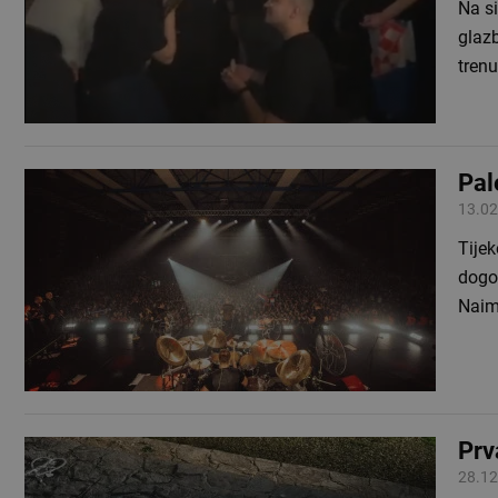
Na s
glaz
tren
Pal
13.02
Tije
dogod
Naim
Prv
28.12