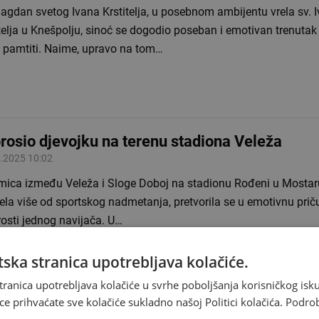
agdan svetog Ivana Krstitelja, u posebnom ambijentu vrela sv. 
telja u Knešpolju, sinoć se dogodio poseban i emotivan trenutak 
 pamtiti. Naime, upravo na tom…
rosio djevojku na terenu stadiona Veleža
.2025 10:02
mica između Veleža i Sloge Doboj na stadionu Rođeni u Mostaru
ela više od sportskog nadmetanja, pretvorila se u emotivnu priču 
osti jednog navijača. U…
ska stranica upotrebljava kolačiće.
tranica upotrebljava kolačiće u svrhe poboljšanja korisničkog i
ce prihvaćate sve kolačiće sukladno našoj Politici kolačića.
Podro
ša nevjesta Zdravka Mamića zaručila se za N