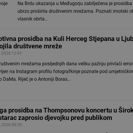
voje
Na Brdu ukazanja u Međugorju zabilježena je prosidba 
ubrzo proširila društvenim mrežama. Poznati imotski ob
vlasnik obrta…
tivna prosidba na Kuli Herceg Stjepana u Lj
ojila društvene mreže
.2026 12:41
ruštvenim mrežama posljednjih dana veliku pažnju privlači emo
vljen na Instagram profilu fotografkinje poznate pod umjetnič
o DaMa. Riječ je o Antoniji Boras…
ga prosidba na Thompsonovu koncertu u Širo
tarac zaprosio djevojku pred publikom
.2026 09:35