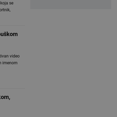
koja se
rtnik,
ubuškom
tivan video
kim imenom
kom,