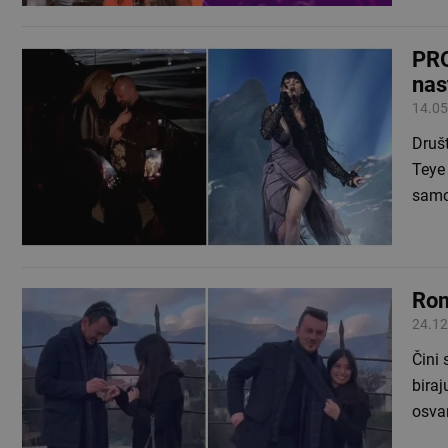
PRO
nas
14.05
Druš
Teye 
samo
Rom
24.12
Čini 
biraj
osva