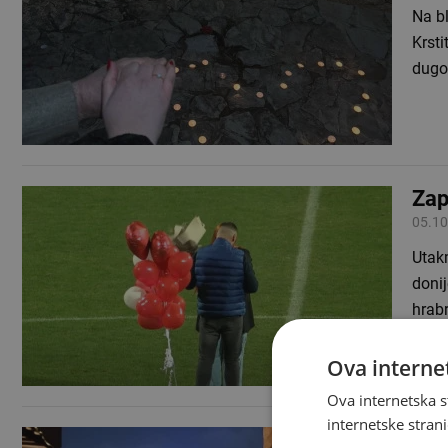
Na bl
Krsti
dugo
Zap
05.10
Utak
donij
hrabr
Ova internet
Ova internetska s
internetske strani
Biv