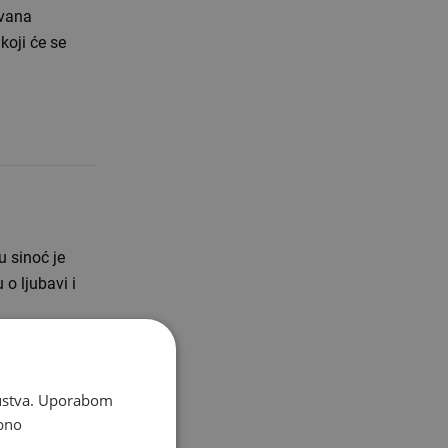
Ivana
koji će se
 sinoć je
o ljubavi i
skustva. Uporabom
bno
BA