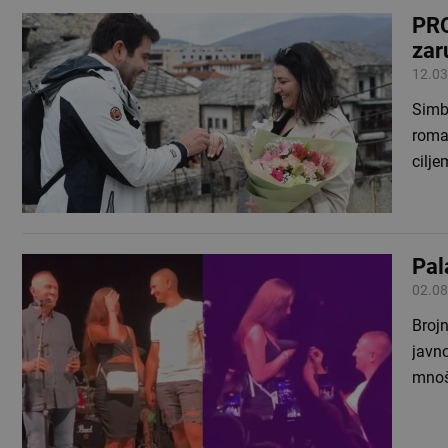
PRO
zar
12.03
Simbo
roma
cilj
Pal
02.08
Brojn
javno
mnoš