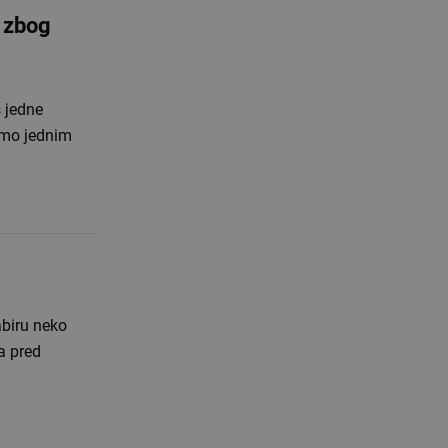
 zbog
š jedne
amo jednim
abiru neko
a pred