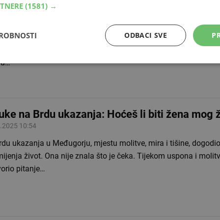
RTNERE
(1581) →
jezdu
.2025 19:03
DROBNOSTI
ODBACI SVE
PR
Jurčić pokćerka bivšeg saborskog zastupnika Ljube Jurčića i bi
vka Mamića, zaručila se za Kennyja Smitha, bivšeg košarkaša i 
nu…
uke na Brdu ukazanja: Hoćeš li biti žena mog 
.2025 10:54
du ukazanja u Međugorju, mjestu molitve, mira i tišine, dogodio
mijenja život. Ona nije znala što je čeka. Tijekom uspona i molitv
orio pitanje…