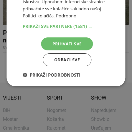
iskustva. Uporabom internetske stranice
prihvaćate sve kolačiće sukladno našoj
Politici kolačića.
Podrobno
PRIKAŽI SVE PARTNERE
(1581) →
Predstavnici radnih skupina u srpnju
nominiraju stećke za UNESCO
PRIHVATI SVE
09.04.2014 02:24
PRIKAŽI JOŠ VIJESTI
ODBACI SVE
PRIKAŽI PODROBNOSTI
VIJESTI
SPORT
SHOW
BIH
Nogomet
Napredujem
Mostar
Košarka
Showbiz
Crna kronika
Rukomet
Uređujem