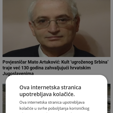
Povjesničar Mato Artuković: Kult ‘ugroženog Srbina’
traje već 130 godina zahvaljujući hrvatskim
Jugoslavenima
Ova internetska stranica
upotrebljava kolačiće.
Ova internetska stranica upotrebljava
kolačiće u svrhe poboljšanja korisničkog