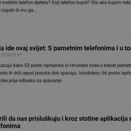
i mobilni telefon djetetu? Koji telefon kupiti? Što ako kupim nek
e izgubi ili mu ga…
a ide ovaj svijet: S pametnim telefonima i u to
.2018 07:37
kazuju kako 53 posto ispitanika iz Hrvatske nose u krevet pamet
sto ih drži ispod jastuka dok spavaju. Istodobno, 66 posto ispit
tske prije odlaska na spavanje …
rili da nas prisluškuju i kroz stotine aplikacija 
efonima