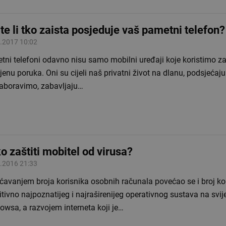
te li tko zaista posjeduje vaš pametni telefon?
.2017 10:02
ni telefoni odavno nisu samo mobilni uređaji koje koristimo za
enu poruka. Oni su cijeli naš privatni život na dlanu, podsjećaj
zaboravimo, zabavljaju…
o zaštiti mobitel od virusa?
.2016 21:33
ćavanjem broja korisnika osobnih računala povećao se i broj ko
itivno najpoznatijeg i najraširenijeg operativnog sustava na svij
owsa, a razvojem interneta koji je…