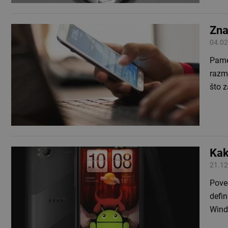
Zna
04.02
Pamet
razmj
što 
Kak
21.12
Pove
defin
Wind