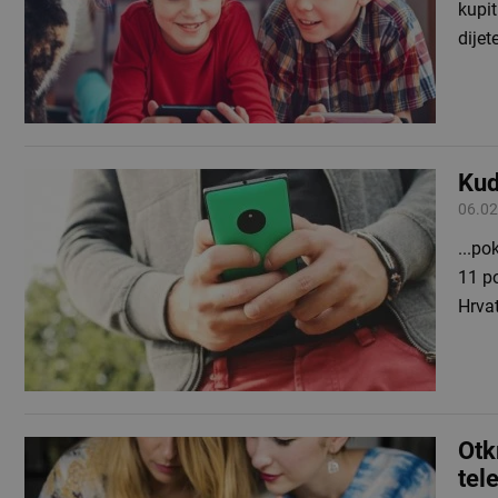
kupit
dijet
Kud
06.02
...po
11 po
Hrva
Otk
tel