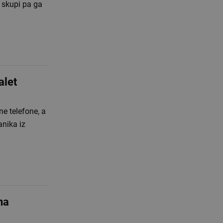
i skupi pa ga
alet
ne telefone, a
anika iz
na