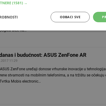
RTNERE
(1581) →
itel
.2017 19:37
DROBNOSTI
ODBACI SVE
PR
u mobilni telefoni imali fizičku tipkovnicu, vještiji korisnici mogl
ledanja. No, pametni telefoni s ekranima osjetljivima na dodir pri
 pogled drže na…
danas i budućnost: ASUS ZenFone AR
.2017 11:29
 ASUS ZenFone uređaji donose vrhunske inovacije u tehnologijam
rene stvarnosti na mobilnim telefonima, a na tržištu se očekuju
.Tvrtka Mobis electronic…