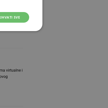
IHVATI SVE
i su tipkati
silili su ih da
a virtualne i
 ovog