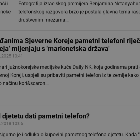
či i
Fotografija izraelskog premijera Benjamina Netanyahu
ričke
telefonskog razgovora brzo je postala glavna tema ras
društvenim mrežama…
đanima Sjeverne Koreje pametni telefoni riječ
eja' mijenjaju s 'marionetska država'
.2025 10:41
nari južnokorejske medijske kuće Daily NK, koja godinama prati
rnoj Koreji, uspjeli su pribaviti pametni telefon iz te zemlje kako
 o načinu kori&scaron…
 djetetu dati pametni telefon?
.2018 10:06
asigurno je i odluka o kupovini pametnog telefona djetetu. Kada "p