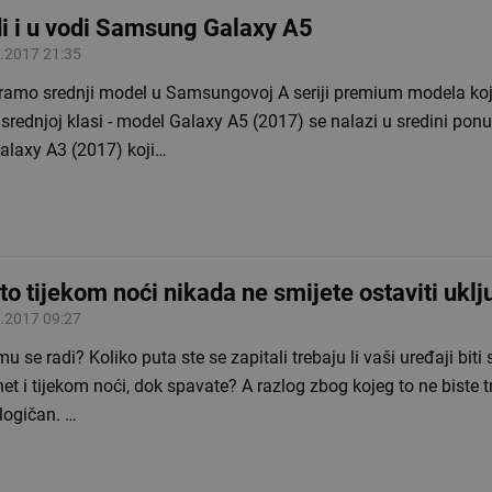
i i u vodi Samsung Galaxy A5
.2017 21:35
iramo srednji model u Samsungovoj A seriji premium modela koj
 srednjoj klasi - model Galaxy A5 (2017) se nalazi u sredini pon
Galaxy A3 (2017) koji…
to tijekom noći nikada ne smijete ostaviti uklj
.2017 09:27
u se radi? Koliko puta ste se zapitali trebaju li vaši uređaji biti
net i tijekom noći, dok spavate? A razlog zbog kojeg to ne biste tre
logičan. …