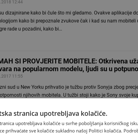
.2018 12:44
u dizajnirane kako bi čule što mi gledamo. Ovakve aplikacije d
logijom kako bi prepoznale zvukove čak i kad su nam mobiteli u
gre rade u pozadini, kako bi…
AH SI PROVJERITE MOBITELE: Otkrivena už
vara na popularnom modelu, ljudi su u potpunoj
.2017 11:55
ni sud u New Yorku prihvatio je tužbu protiv Sonyja zbog precj
tpornosti njihovih mobitela. U tužbi stoji kako je Sony svoje ku
amama dovodio u zabludu. Tvrdili su kako su…
ska stranica upotrebljava kolačiće.
tranica upotrebljava kolačiće u svrhe poboljšanja korisničkog i
ce prihvaćate sve kolačiće sukladno našoj Politici kolačića.
Podro
25. listopada zakonski kažnjivo hodanje i tipk