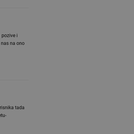
 pozive i
u nas na ono
risnika tada
etu-