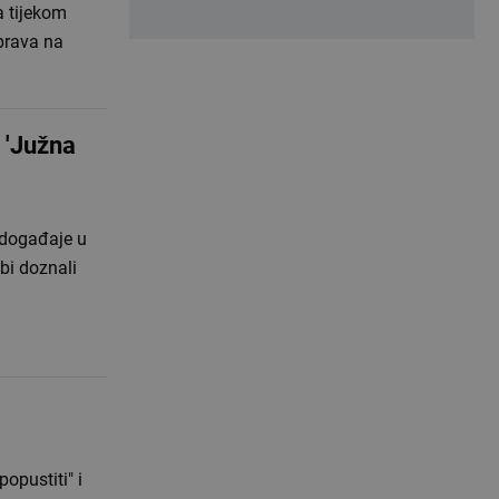
a tijekom
prava na
 'Južna
 događaje u
 bi doznali
opustiti" i