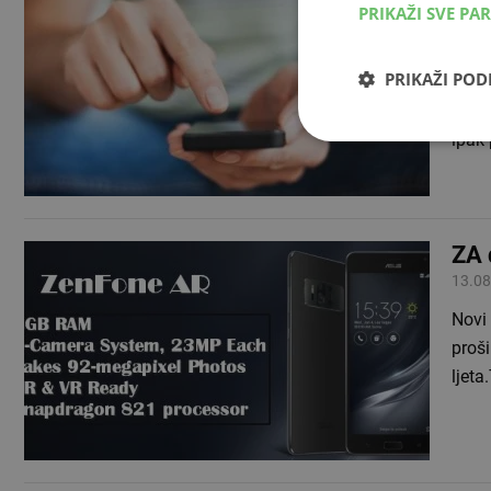
PRIKAŽI SVE PA
mob
22.08
PRIKAŽI PO
Dok s
bez g
ipak
ZA 
13.08
Novi
proši
ljeta