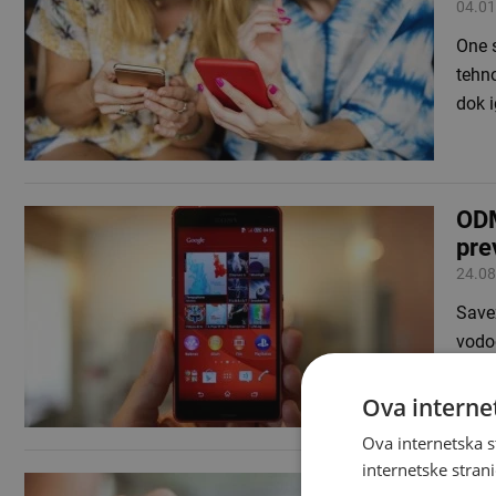
04.01
One s
tehno
dok i
ODM
pre
24.08
Savez
vodoo
rekl
Ova internet
Ova internetska s
internetske strani
Od 