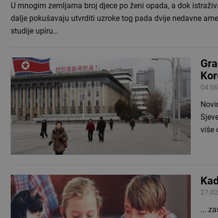
U mnogim zemljama broj djece po ženi opada, a dok istraživa
dalje pokušavaju utvrditi uzroke tog pada dvije nedavne ame
studije upiru…
Gra
Kor
04.06
Novi
Sjeve
više
Kad
27.02
... z