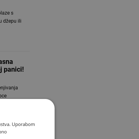
olaze s
 džepu ili
asna
 panici!
enjivanja
pce
skustva. Uporabom
bno
anje na