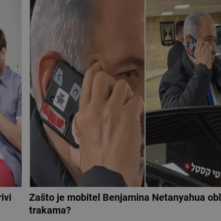
ivi
Zašto je mobitel Benjamina Netanyahua obli
trakama?