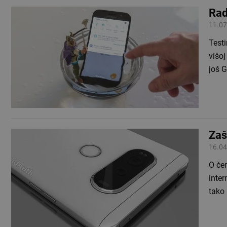
Rad
11.07
Test
višoj
još 
Zaš
16.04
O čem
inter
tako 