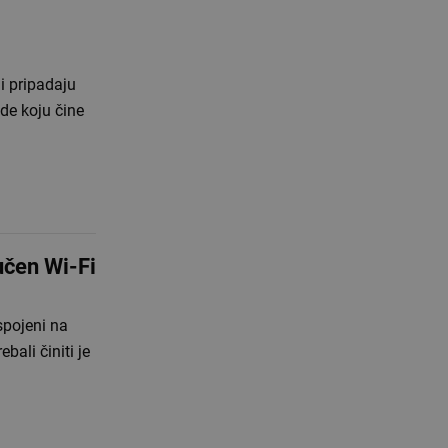
i pripadaju
ude koju čine
učen Wi-Fi
 spojeni na
bali činiti je