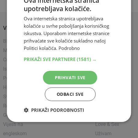
Ova internetska stranica
upotrebljava kolačiće.
Ova internetska stranica upotrebljava
kolačiće u svrhe poboljšanja korisničkog
VIJESTI
SPORT
SHOW
iskustva. Uporabom internetske stranice
prihvaćate sve kolačiće sukladno našoj
BIH
Nogomet
Napredujem
Politici kolačića.
Podrobno
Mostar
Košarka
Showbiz
PRIKAŽI SVE PARTNERE
(1581) →
Crna kronika
Rukomet
Uređujem
Istražili smo
Ostali sportovi
Kultura
PRIHVATI SVE
Politika
Borilački sportovi
Zanimljivosti
Hrvatska
Tenis
Čitam
ODBACI SVE
Svijet
Party
Religija
Lifestyle
PRIKAŽI PODROBNOSTI
Gospodarstvo
Putujem
Vijesti na
Love & Sex
engleskom
Uživam