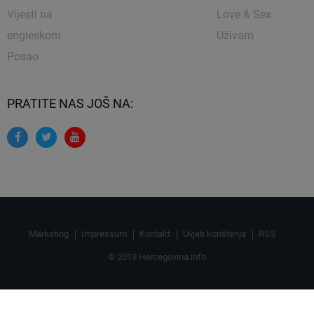
Vijesti na
Love & Sex
engleskom
Uživam
Posao
PRATITE NAS JOŠ NA:
Marketing
Impressum
Kontakt
Uvjeti korištenja
RSS
© 2019 Hercegovina.info