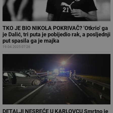
TKO JE BIO NIKOLA POKRIVAČ? 'Otkrio' ga
je Dalić, tri puta je pobijedio rak, a posljednji
put spasila ga je majka
19.04.2025 07:26
DETALJI NESREĆE U KARLOVCU Smrtno je