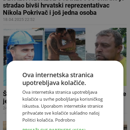
stradao bivši hrvatski reprezentativac
Nikola Pokrivač i još jedna osoba
18.04.2025 22:52
Ova internetska stranica
upotrebljava kolačiće.
Ova internetska stranica upotrebljava
Što bauštelci i trgovci misle o Eciji, ali i koje
kolačiće u svrhe poboljšanja korisničkog
je struke Nikola Pokrivač
iskustva. Uporabom internetske stranice
24.08.2019 10:41
prihvaćate sve kolačiće sukladno našoj
Politici kolačića.
Podrobno