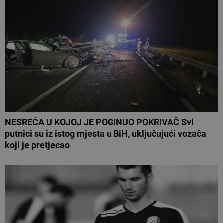
NESREĆA U KOJOJ JE POGINUO POKRIVAČ Svi
putnici su iz istog mjesta u BiH, uključujući vozača
koji je pretjecao