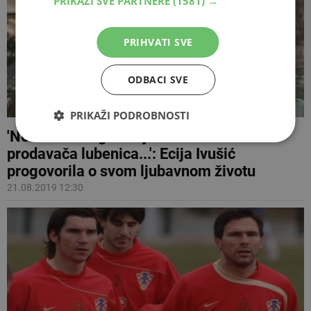
PRIKAŽI SVE PARTNERE
(1581) →
PRIHVATI SVE
ODBACI SVE
PRIKAŽI PODROBNOSTI
'Ne bih se mogla zaljubiti u bauštelca ili
prodavača lubenica...': Ecija Ivušić
progovorila o svom ljubavnom životu
21.08.2019 12:30