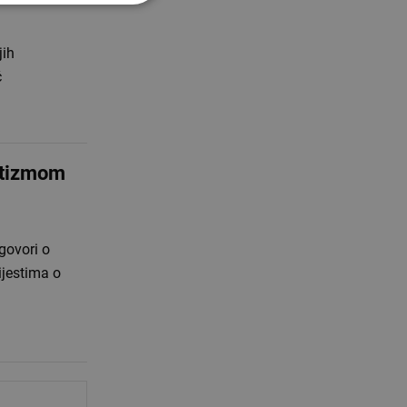
jih
ć
potizmom
govori o
ijestima o