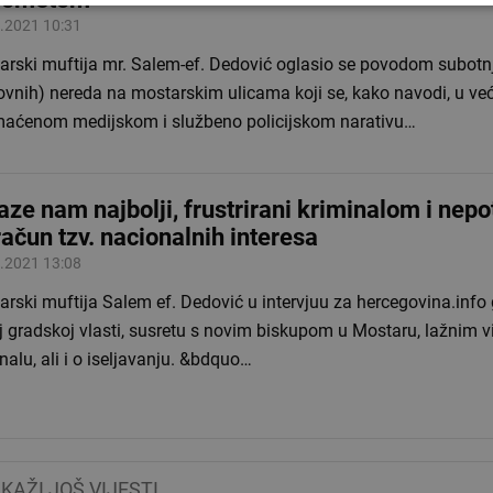
.2021 10:31
arski muftija mr. Salem-ef. Dedović oglasio se povodom subotn
ovnih) nereda na mostarskim ulicama koji se, kako navodi, u ve
aćenom medijskom i službeno policijskom narativu…
aze nam najbolji, frustrirani kriminalom i ne
račun tzv. nacionalnih interesa
.2021 13:08
rski muftija Salem ef. Dedović u intervjuu za hercegovina.info 
 gradskoj vlasti, susretu s novim biskupom u Mostaru, lažnim v
nalu, ali i o iseljavanju. &bdquo…
IKAŽI JOŠ VIJESTI