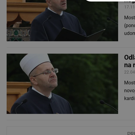
17.11
Most
(pon
udom
Odl
na 
22.04
Mosta
novoj
kardi
PR