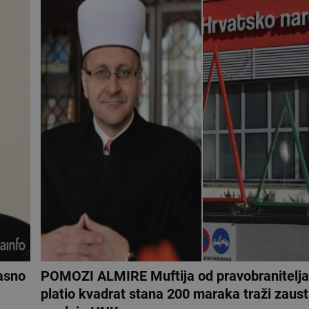
asno
POMOZI ALMIRE Muftija od pravobranitelja 
platio kvadrat stana 200 maraka traži zaust