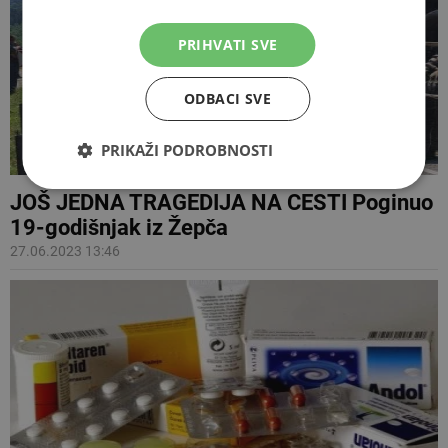
PRIHVATI SVE
ODBACI SVE
PRIKAŽI PODROBNOSTI
JOŠ JEDNA TRAGEDIJA NA CESTI Poginuo
19-godišnjak iz Žepča
27.06.2023 13:46