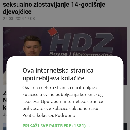
seksualno zlostavljanje 14-godišnje
djevojčice
22.08.2024 17:08
Ova internetska stranica
upotrebljava kolačiće.
Ova internetska stranica upotrebljava
ZAŠTO SU MLADI NAPUSTILI HDZ U ZDŽ
kolačiće u svrhe poboljšanja korisničkog
Nepotizam, korupcija, sabotaže, prevare i
iskustva. Uporabom internetske stranice
kršenje statuta uz blagoslov Središnjice
prihvaćate sve kolačiće sukladno našoj
26.09.2023 11:39
Politici kolačića.
Podrobno
PRIKAŽI SVE PARTNERE
(1581) →