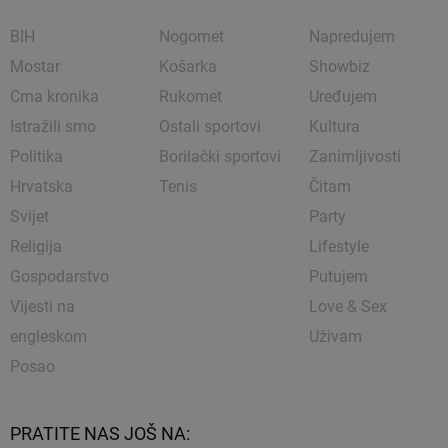
BIH
Nogomet
Napredujem
Mostar
Košarka
Showbiz
Crna kronika
Rukomet
Uređujem
Istražili smo
Ostali sportovi
Kultura
Politika
Borilački sportovi
Zanimljivosti
Hrvatska
Tenis
Čitam
Svijet
Party
Religija
Lifestyle
Gospodarstvo
Putujem
Vijesti na
Love & Sex
engleskom
Uživam
Posao
PRATITE NAS JOŠ NA: