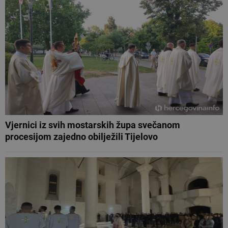
Vjernici iz svih mostarskih župa svečanom
procesijom zajedno obilježili Tijelovo