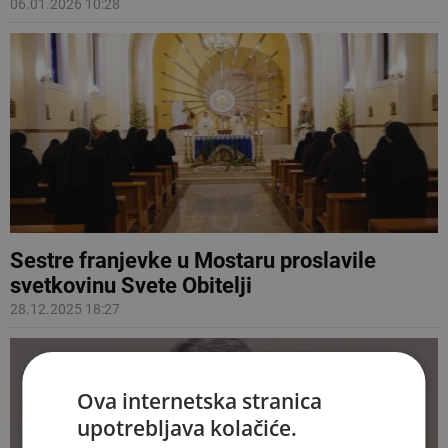
06.01.2026 10:28
Sestre franjevke u Mostaru proslavile
svetkovinu Svete Obitelji
28.12.2025 18:27
Ova internetska stranica
upotrebljava kolačiće.