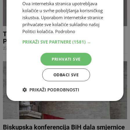
Ova internetska stranica upotrebljava
kolačiće u svrhe poboljšanja korisničkog
iskustva. Uporabom internetske stranice
prihvaćate sve kolačiće sukladno našoj
Politici kolačića.
Podrobno
Trodnevna proslava svetog Stjepana
Prvomučenika u Gabeli
PRIKAŽI SVE PARTNERE
(1581) →
27.07.2025 19:13
PRIHVATI SVE
ODBACI SVE
PRIKAŽI PODROBNOSTI
Biskupska konferencija BiH dala smjernice