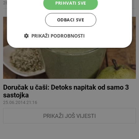
PRIHVATI SVE
28.08.2015 15:09
ODBACI SVE
PRIKAŽI PODROBNOSTI
Doručak u čaši: Detoks napitak od samo 3
sastojka
25.06.2014 21:16
PRIKAŽI JOŠ VIJESTI