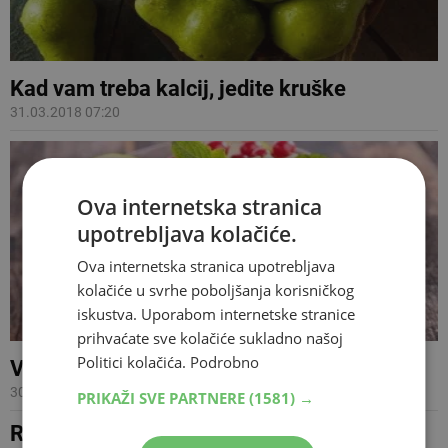
Kad vam treba kalcij, jedite kruške
31.03.2018 07:20
Ova internetska stranica
upotrebljava kolačiće.
Ova internetska stranica upotrebljava
kolačiće u svrhe poboljšanja korisničkog
iskustva. Uporabom internetske stranice
prihvaćate sve kolačiće sukladno našoj
Politici kolačića.
Podrobno
Voćka koja podiže imunitet i štiti od raka
30.09.2017 09:25
PRIKAŽI SVE PARTNERE
(1581) →
Recept: Pečene kruške u sirupu od vina