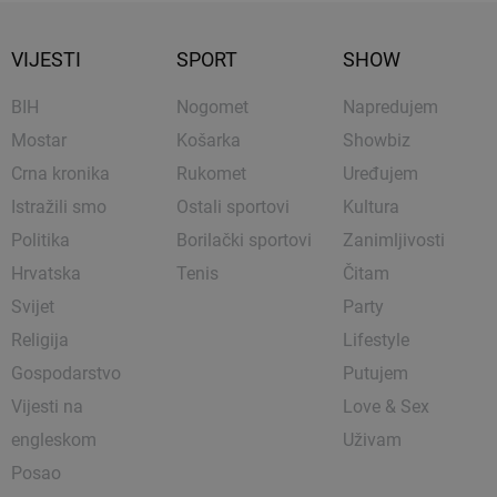
VIJESTI
SPORT
SHOW
BIH
Nogomet
Napredujem
Mostar
Košarka
Showbiz
Crna kronika
Rukomet
Uređujem
Istražili smo
Ostali sportovi
Kultura
Politika
Borilački sportovi
Zanimljivosti
Hrvatska
Tenis
Čitam
Svijet
Party
Religija
Lifestyle
Gospodarstvo
Putujem
Vijesti na
Love & Sex
engleskom
Uživam
Posao