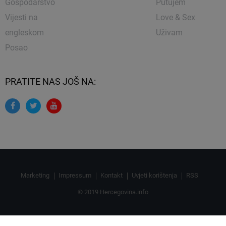
Gospodarstvo
Putujem
Vijesti na
Love & Sex
engleskom
Uživam
Posao
PRATITE NAS JOŠ NA:
Marketing
Impressum
Kontakt
Uvjeti korištenja
RSS
© 2019 Hercegovina.info