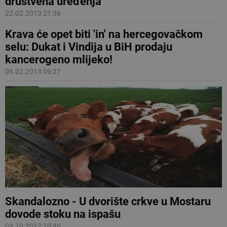
društvena uređenja
22.02.2013 21:36
Krava će opet biti 'in' na hercegovačkom
selu: Dukat i Vindija u BiH prodaju
kancerogeno mlijeko!
09.02.2013 09:27
Skandalozno - U dvorište crkve u Mostaru
dovode stoku na ispašu
04.10.2012 10:46