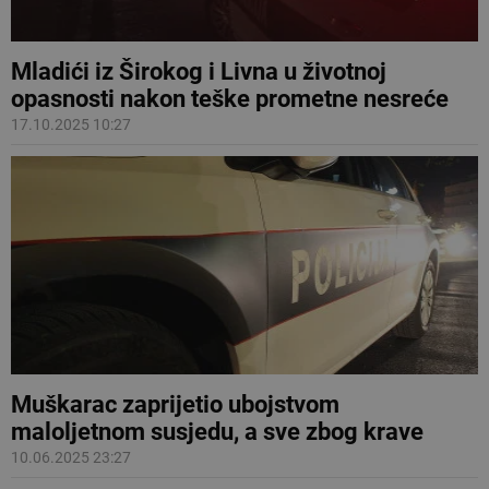
Mladići iz Širokog i Livna u životnoj
opasnosti nakon teške prometne nesreće
17.10.2025 10:27
Muškarac zaprijetio ubojstvom
maloljetnom susjedu, a sve zbog krave
10.06.2025 23:27