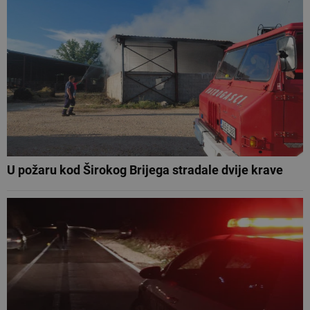
U požaru kod Širokog Brijega stradale dvije krave