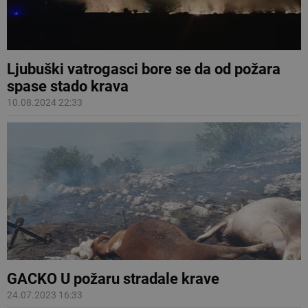
Ljubuški vatrogasci bore se da od požara
spase stado krava
10.08.2024 22:33
GACKO U požaru stradale krave
24.07.2023 16:33