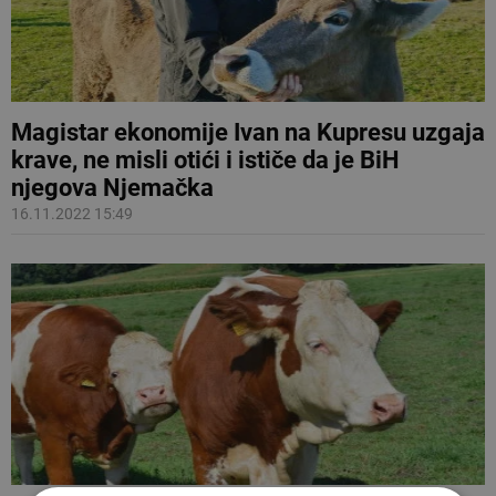
Magistar ekonomije Ivan na Kupresu uzgaja
krave, ne misli otići i ističe da je BiH
njegova Njemačka
16.11.2022 15:49