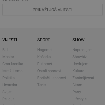
PRIKAŽI JOŠ VIJESTI
VIJESTI
SPORT
SHOW
BIH
Nogomet
Napredujem
Mostar
Košarka
Showbiz
Crna kronika
Rukomet
Uređujem
Istražili smo
Ostali sportovi
Kultura
Politika
Borilački sportovi
Zanimljivosti
Hrvatska
Tenis
Čitam
Svijet
Party
Religija
Lifestyle