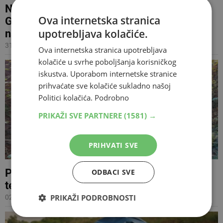
NISU VIŠE SAMO 'DIVLJI KONJI' Mještani
Ova internetska stranica
Goranaca i Bogodola sada muku muče s
upotrebljava kolačiće.
napuštenim kravama i psima
31.01.2022 18:05
Ova internetska stranica upotrebljava
kolačiće u svrhe poboljšanja korisničkog
iskustva. Uporabom internetske stranice
prihvaćate sve kolačiće sukladno našoj
Politici kolačića.
Podrobno
PRIKAŽI SVE PARTNERE
(1581) →
PRIHVATI SVE
PROZOR-RAMA Mine ubile dvije krave i
ODBACI SVE
tele
PRIKAŽI PODROBNOSTI
02.11.2021 14:15