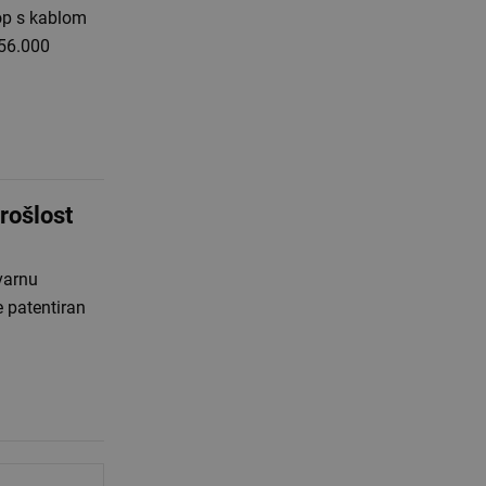
top s kablom
256.000
rošlost
tvarnu
e patentiran