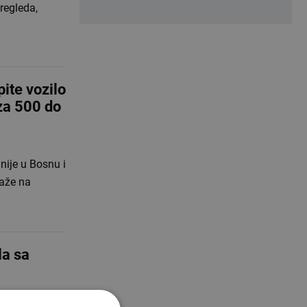
regleda,
te vozilo
za 500 do
nije u Bosnu i
raže na
la sa