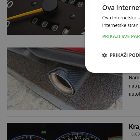
Stati
Ova internet
To zn
Ova internetska s
deset
internetske strani
PRIKAŽI SVE PA
Iz 
PRIKAŽI PO
nam
17.12
Namje
nas p
auto
Kra
18.03