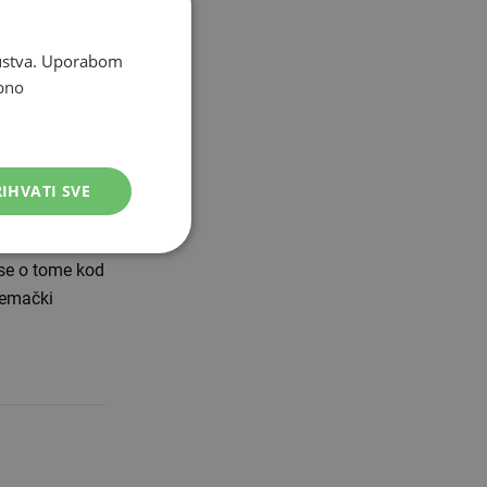
i automobil.
u jednom
skustva. Uporabom
bno
 s
IHVATI SVE
a se o tome kod
jemački