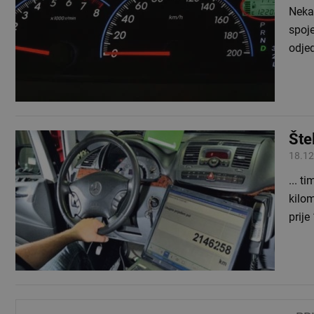
Nekad
spoje
odje
Šte
18.12
... t
kilom
prije