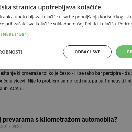
stike pokazuju da obično provedemo tri do pet godina vozeći ist
ska stranica upotrebljava kolačiće.
ači da postoje dvije ili čak tri prilike da nas prodavači prevare 
tranica upotrebljava kolačiće u svrhe poboljšanja korisničkog i
ljeću! Dakle, koliko je…
ce prihvaćate sve kolačiće sukladno našoj Politici kolačića.
Podro
RTNERE
(1581) →
ove zemlje svaki treći rabljeni automobil dolazi
DROBNOSTI
ODBACI SVE
PR
ještenom kilometražom
.2019 08:01
štanje kilometraže toliko je često - ili se tako bar percipira - d
ričaju vicevi. Nije to problem samo kod nas, pa su francuski i n
klub, ACA i…
j prevarama s kilometražom automobila?
.2017 09:23