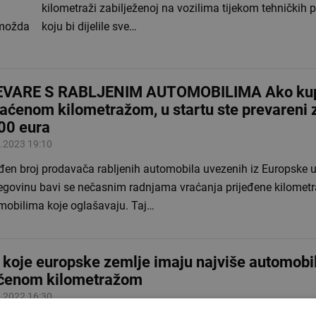
kilometraži zabilježenoj na vozilima tijekom tehničkih p
o možda
koju bi dijelile sve…
VARE S RABLJENIM AUTOMOBILIMA Ako kupi
raćenom kilometražom, u startu ste prevareni 
00 eura
.2023 19:10
đen broj prodavača rabljenih automobila uvezenih iz Europske u
egovinu bavi se nečasnim radnjama vraćanja prijeđene kilomet
mobilima koje oglašavaju. Taj…
 koje europske zemlje imaju najviše automobi
ćenom kilometražom
.2022 16:30