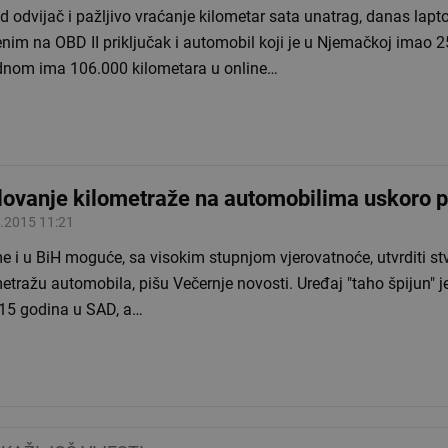
 odvijač i pažljivo vraćanje kilometar sata unatrag, danas lap
nim na OBD II priključak i automobil koji je u Njemačkoj imao 
dnom ima 106.000 kilometara u online…
lovanje kilometraže na automobilima uskoro p
.2015 11:21
ime i u BiH moguće, sa visokim stupnjom vjerovatnoće, utvrditi s
etražu automobila, pišu Večernje novosti. Uređaj "taho špijun" j
 15 godina u SAD, a…