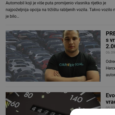
Automobil koji je više puta promijenio vlasnika rijetko je
najpoželjnija opcija na tržištu rabljenih vozila. Takvo vozil
je bilo…
PRE
s v
2.0
06.09
Odre
Herc
auto
Evo
vra
05.02