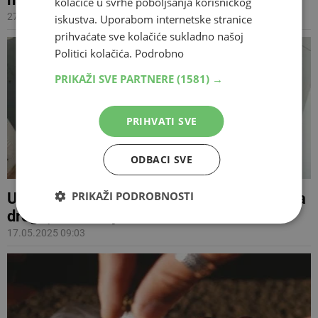
kolačiće u svrhe poboljšanja korisničkog
27.06.2025 14:22
iskustva. Uporabom internetske stranice
prihvaćate sve kolačiće sukladno našoj
Politici kolačića.
Podrobno
PRIKAŽI SVE PARTNERE
(1581) →
PRIHVATI SVE
ODBACI SVE
PRIKAŽI PODROBNOSTI
U policijskoj akciji pronađena veća količina
droge, uhićena jedna osoba
17.05.2025 09:03