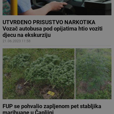
UTVRĐENO PRISUSTVO NARKOTIKA
Vozač autobusa pod opijatima htio voziti
djecu na ekskurziju
21.06.2023 11:58
FUP se pohvalio zapljenom pet stabljika
marihuane u Čapljini