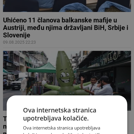
Uhićeno 11 članova balkanske mafije u
Austriji, među njima državljani BiH, Srbije i
Slovenije
09.08.2025 22:23
Ova internetska stranica
upotrebljava kolačiće.
Turistička oaza legalizirala je marihuanu,
no nakon tri godine je vraćaju na popis
Ova internetska stranica upotrebljava
narkotika