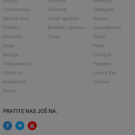
Mostar
Košarka
Showbiz
Crna kronika
Rukomet
Uređujem
Istražili smo
Ostali sportovi
Kultura
Politika
Borilački sportovi
Zanimljivosti
Hrvatska
Tenis
Čitam
Svijet
Party
Religija
Lifestyle
Gospodarstvo
Putujem
Vijesti na
Love & Sex
engleskom
Uživam
Posao
PRATITE NAS JOŠ NA: