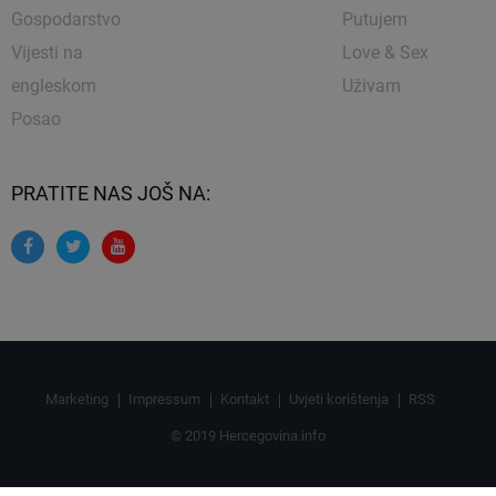
Gospodarstvo
Putujem
Vijesti na
Love & Sex
engleskom
Uživam
Posao
PRATITE NAS JOŠ NA:
Marketing
Impressum
Kontakt
Uvjeti korištenja
RSS
© 2019 Hercegovina.info