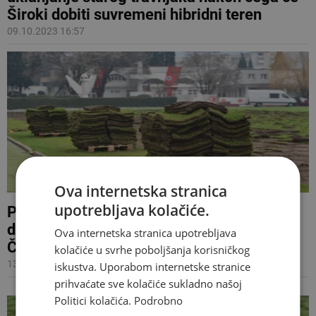
Široki dobiti suvremeni hibridni teren
09.10.2023 16:57
Ova internetska stranica
upotrebljava kolačiće.
PROBIJENI ROKOVI Je li trener Zrinjskog
danas otkrio do kada će Plemići igrati u
Ova internetska stranica upotrebljava
Čitluku?
kolačiće u svrhe poboljšanja korisničkog
13.04.2023 19:04
iskustva. Uporabom internetske stranice
prihvaćate sve kolačiće sukladno našoj
Politici kolačića.
Podrobno