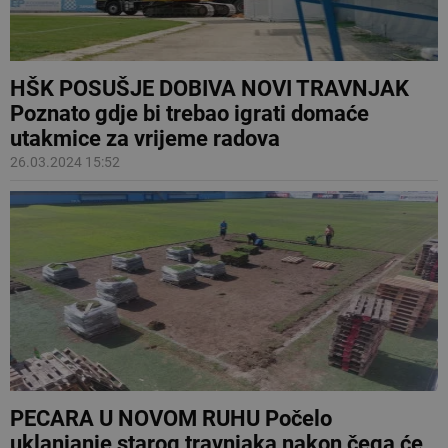
HŠK POSUŠJE DOBIVA NOVI TRAVNJAK
Poznato gdje bi trebao igrati domaće
utakmice za vrijeme radova
26.03.2024 15:52
PECARA U NOVOM RUHU Počelo
uklanjanje starog travnjaka nakon čega će