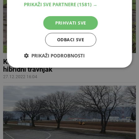
PRIKAŽI SVE PARTNERE
(1581) →
PRIHVATI SVE
ODBACI SVE
PRIKAŽI PODROBNOSTI
Krenuli radovi, Zrinjski će dobiti novi
hibridni travnjak
27.12.2022 16:04