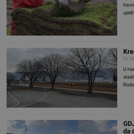
travn
ujed
Kre
21.12
U na
stad
Rodoč
GDJ
da 