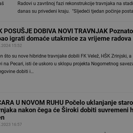
aš
Radovi u završnoj fazi rekonstrukcije travnjaka na sta
danas su privedeni kraju. "Sljedeći tjedan počinje post
 POSUŠJE DOBIVA NOVI TRAVNJAK Poznato 
bao igrati domaće utakmice za vrijeme radova
.2024 15:52
 što su nove hibridne travnjake dobili FK Velež, HŠK Zrinjski, a 
i na Pecari, isti će uskoro u sklopu projekta Nogometnog savez
govine dobiti i…
ARA U NOVOM RUHU Počelo uklanjanje star
vnjaka nakon čega će Široki dobiti suvremeni h
en
.2023 16:57