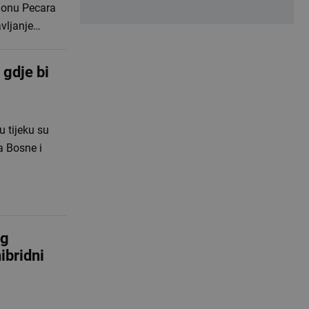
dionu Pecara
avljanje…
gdje bi
u tijeku su
a Bosne i
og
ibridni