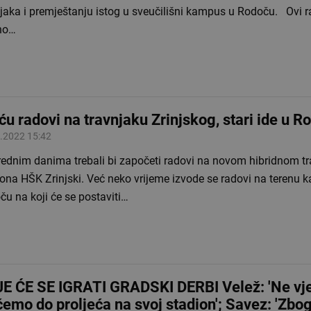
jaka i premještanju istog u sveučilišni kampus u Rodoču. Ovi radovi
no…
ću radovi na travnjaku Zrinjskog, stari ide u R
.2022 15:42
rednim danima trebali bi započeti radovi na novom hibridnom t
iona HŠK Zrinjski. Već neko vrijeme izvode se radovi na terenu
u na koji će se postaviti…
E ĆE SE IGRATI GRADSKI DERBI Velež: 'Ne vj
ćemo do proljeća na svoj stadion'; Savez: 'Zbo