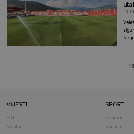
uta
20.10
Velež
sigur
Nogo
PR
VIJESTI
SPORT
BIH
Nogomet
Mostar
Košarka