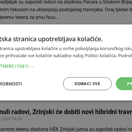
edjeljak su započeli radovi na stadionu Pecara u Širokom Brijeg
tnim fokusom na uklanjanju postojećeg travnjaka. Ovaj tjedan bi
ripremu terena za prvu fazu…
ska stranica upotrebljava kolačiće.
BIJENI ROKOVI Je li trener Zrinjskog danas o
a će Plemići igrati u Čitluku?
tranica upotrebljava kolačiće u svrhe poboljšanja korisničkog i
ce prihvaćate sve kolačiće sukladno našoj Politici kolačića.
Podro
.2023 19:04
iru 26. kola Premijer lige Bosne i Hercegovine HŠK Zrinjski će su
RTNERE
(1581) →
iti Željezničar. Bit će to peta utakmica koju će Plemići odigrati u
rom na to da…
DROBNOSTI
ODBACI SVE
PR
nuli radovi, Zrinjski će dobiti novi hibridni trav
.2022 16:04
avnom terenu stadiona HŠK Zrinjski jutros su započeli radovi n