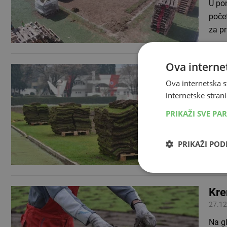
U pon
poče
za p
Ova internet
PRO
kad
Ova internetska s
internetske strani
13.04
U okv
PRIKAŽI SVE PA
ugost
obzi
PRIKAŽI PO
Kre
27.12
Na gl