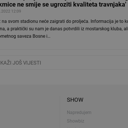
kmice ne smije se ugroziti kvaliteta travnjaka'
.2022 12:09
 na svom stadionu neće zaigrati do proljeća. Informacija je to k
na, a praktički su nam je danas potvrdili iz mostarskog kluba, ali 
metnog saveza Bosne i…
IKAŽI JOŠ VIJESTI
SHOW
Napredujem
Showbiz