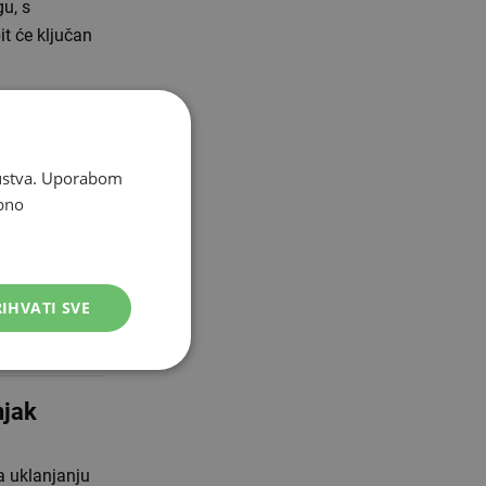
u, s
t će ključan
tkrio do
skustva. Uporabom
bno
tra u Čitluku
 Čitluku s
IHVATI SVE
njak
a uklanjanju