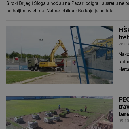
Široki Brijeg i Sloga sinoć su na Pacari odigrali susret u ne b
najboljim uvjetima. Naime, obilna kiša koja je padala…
HŠK
tre
26.03
Nakon
radov
Herce
PEC
tra
ter
09.10