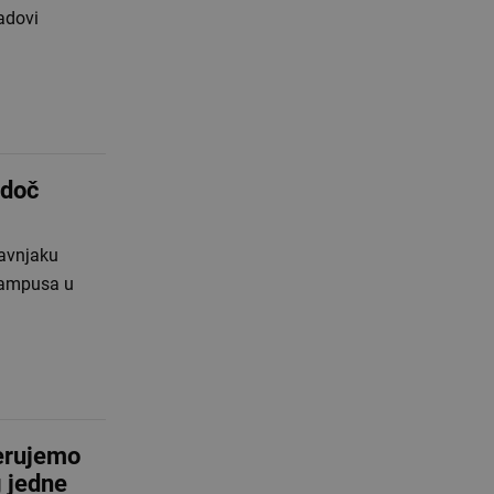
odoč
ravnjaku
 kampusa u
erujemo
g jedne