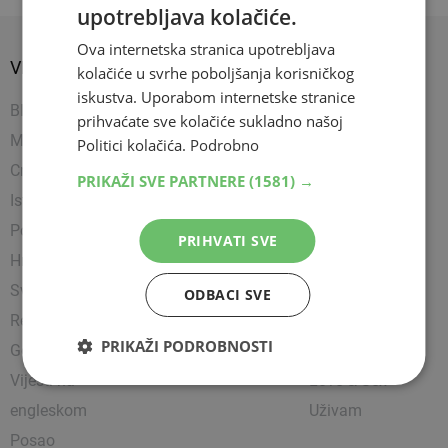
upotrebljava kolačiće.
Ova internetska stranica upotrebljava
VIJESTI
SPORT
SHOW
kolačiće u svrhe poboljšanja korisničkog
iskustva. Uporabom internetske stranice
BIH
Nogomet
Napredujem
prihvaćate sve kolačiće sukladno našoj
Mostar
Košarka
Showbiz
Politici kolačića.
Podrobno
Crna kronika
Rukomet
Uređujem
PRIKAŽI SVE PARTNERE
(1581) →
Istražili smo
Ostali sportovi
Kultura
Politika
Borilački sportovi
Zanimljivosti
PRIHVATI SVE
Hrvatska
Tenis
Čitam
Svijet
Party
ODBACI SVE
Religija
Lifestyle
PRIKAŽI PODROBNOSTI
Gospodarstvo
Putujem
Vijesti na
Love & Sex
engleskom
Uživam
Posao