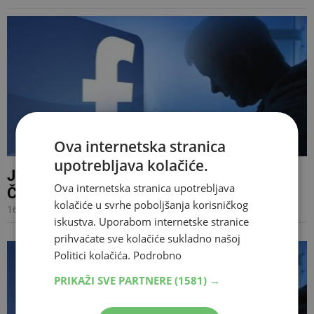
Ova internetska stranica
upotrebljava kolačiće.
Jedan klik je dovoljan da vas pokradu:
Ova internetska stranica upotrebljava
Čuvajte se ovih stranica na Facebooku!
kolačiće u svrhe poboljšanja korisničkog
16.10.2017 20:17
iskustva. Uporabom internetske stranice
prihvaćate sve kolačiće sukladno našoj
Politici kolačića.
Podrobno
PRIKAŽI SVE PARTNERE
(1581) →