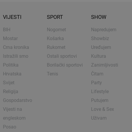
VIJESTI
SPORT
SHOW
BIH
Nogomet
Napredujem
Mostar
Košarka
Showbiz
Crna kronika
Rukomet
Uređujem
Istražili smo
Ostali sportovi
Kultura
Politika
Borilački sportovi
Zanimljivosti
Hrvatska
Tenis
Čitam
Svijet
Party
Religija
Lifestyle
Gospodarstvo
Putujem
Vijesti na
Love & Sex
engleskom
Uživam
Posao