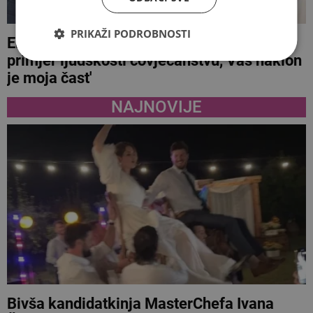
PRIKAŽI PODROBNOSTI
ENIS BEŠLAGIĆ PAPI FRANJI 'Hvala za
primjer ljudskosti čovječanstvu, Vaš naklon
je moja čast'
NAJNOVIJE
Bivša kandidatkinja MasterChefa Ivana