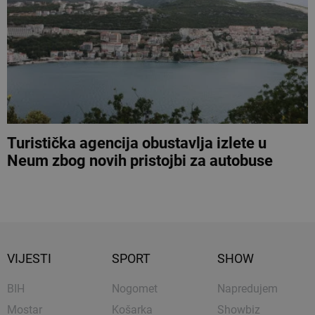
Turistička agencija obustavlja izlete u
Neum zbog novih pristojbi za autobuse
VIJESTI
SPORT
SHOW
BIH
Nogomet
Napredujem
Mostar
Košarka
Showbiz