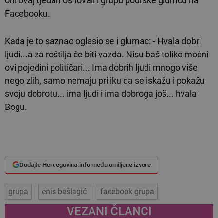
oni ovaj tjedan osnovali i grupu podrške glumcu na
Facebooku.
Kada je to saznao oglasio se i glumac: - Hvala dobri
ljudi...a za roštilja će biti vazda. Nisu baš toliko moćni
ovi pojedini političari... Ima dobrih ljudi mnogo više
nego zlih, samo nemaju priliku da se iskažu i pokažu
svoju dobrotu... ima ljudi i ima dobroga još... hvala
Bogu.
Dodajte Hercegovina.info među omiljene izvore
grupa
enis bešlagić
facebook grupa
VEZANI ČLANCI