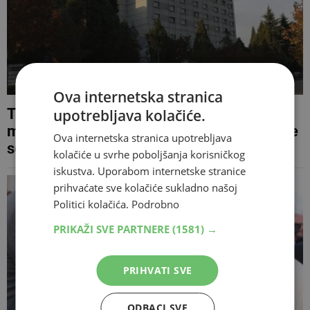
Ova internetska stranica
Treba li veza za posao u bolnici? Iskustva
upotrebljava kolačiće.
mladih o zapošljavanju u SKB Mostar dijele
Ova internetska stranica upotrebljava
se javno
kolačiće u svrhe poboljšanja korisničkog
iskustva. Uporabom internetske stranice
prihvaćate sve kolačiće sukladno našoj
Politici kolačića.
Podrobno
PRIKAŽI SVE PARTNERE
(1581) →
PRIHVATI SVE
ODBACI SVE