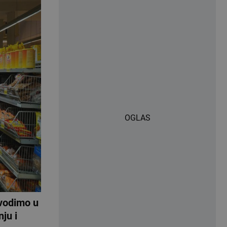
OGLAS
vodimo u
ju i