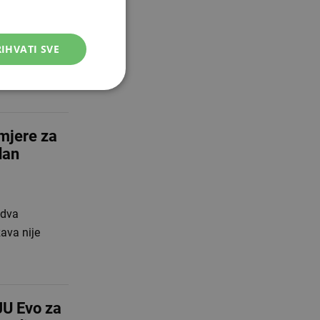
utjecala na
tucijama za
IHVATI SVE
jere za
dan
edva
žava nije
U Evo za