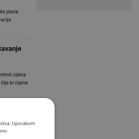
ke plaće,
acija
čavanje
troli cijena
čije bi cijene
upljenja,
skustva. Uporabom
bno