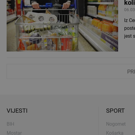
kol
06.03
Iz Ce
post
jest
PR
VIJESTI
SPORT
BIH
Nogomet
Mostar
Košarka