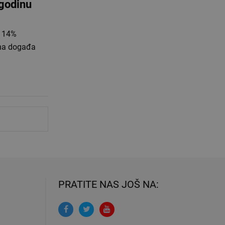
 godinu
d 14%
ana događa
PRATITE NAS JOŠ NA: