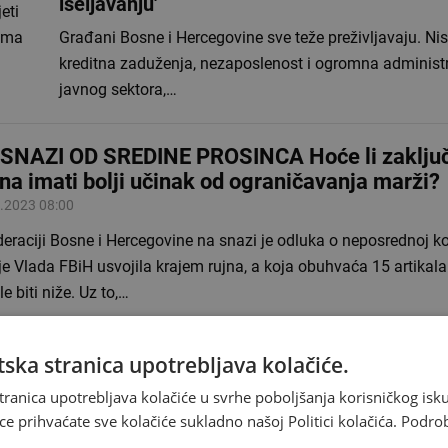
iseljavanju'
eti
nema
Građani Bosne i Hercegovine sve teže preživljavaju. Nis
kreditna zaduženja, nezaposlenost i ogromna administr
javnog sektora,…
SNAZI OD SREDINE PROSINCA Hoće li zaklju
ena imati bolji učinak od ograničavanja marži?
.2023 08:00
eraciji Bosne i Hercegovine na snazi je odluka o neposrednoj kon
je Vlada FBiH usvojila krajem rujna, a koja obuhvaća 15 artikala 
le biti niže. Uz to,…
ska stranica upotrebljava kolačiće.
ŽIVLJAVANJE U BiH Građanima smetaju posk
tranica upotrebljava kolačiće u svrhe poboljšanja korisničkog i
 lako prelaze preko njih
ce prihvaćate sve kolačiće sukladno našoj Politici kolačića.
Podro
.2023 10:38