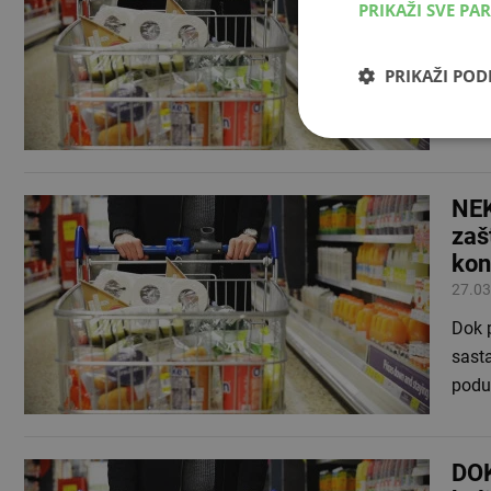
PRIKAŽI SVE PA
Enor
građa
PRIKAŽI PO
zašti
NE
zaš
kon
27.03
Dok p
sasta
podu
DOK