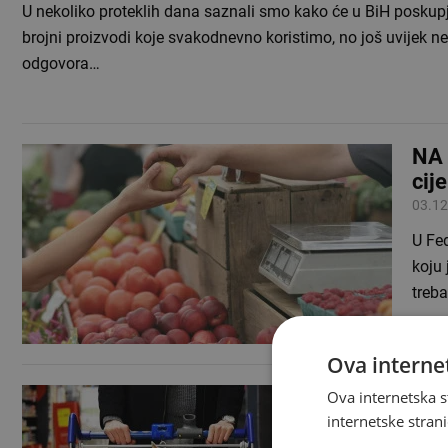
U nekoliko proteklih dana saznali smo kako će u BiH poskupj
brojni proizvodi koje svakodnevno koristimo, no još uvijek 
odgovora…
NA 
cij
03.12
U Fed
koju 
treba
Ova internet
PRE
Ova internetska s
ali
internetske strani
16.10