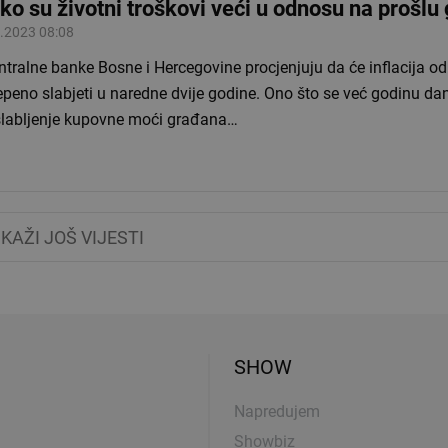
iko su životni troškovi veći u odnosu na prošlu
.2023 08:08
ntralne banke Bosne i Hercegovine procjenjuju da će inflacija o
epeno slabjeti u naredne dvije godine. Ono što se već godinu d
 slabljenje kupovne moći građana…
IKAŽI JOŠ VIJESTI
SHOW
Napredujem
Showbiz