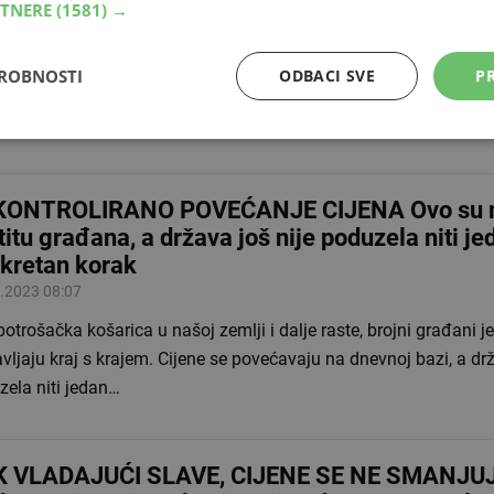
RTNERE
(1581) →
mna poskupljenja osnovnih životnih namirnica u BiH nisu puno 
ne, koji, sudeći po informacijama kada su u pitanju žalbe insti
DROBNOSTI
ODBACI SVE
PR
tu potrošača, vi…
KONTROLIRANO POVEĆANJE CIJENA Ovo su m
titu građana, a država još nije poduzela niti je
kretan korak
.2023 08:07
otrošačka košarica u našoj zemlji i dalje raste, brojni građani j
vljaju kraj s krajem. Cijene se povećavaju na dnevnoj bazi, a dr
zela niti jedan…
 VLADAJUĆI SLAVE, CIJENE SE NE SMANJUJ