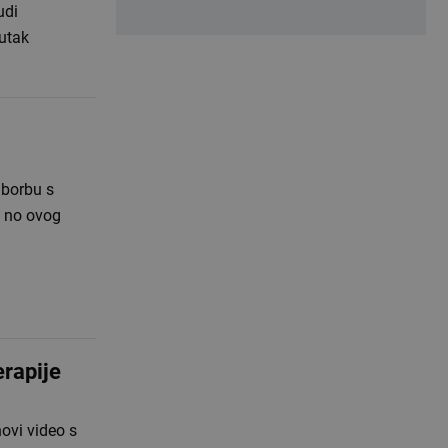
udi
nutak
 borbu s
, no ovog
rapije
ovi video s