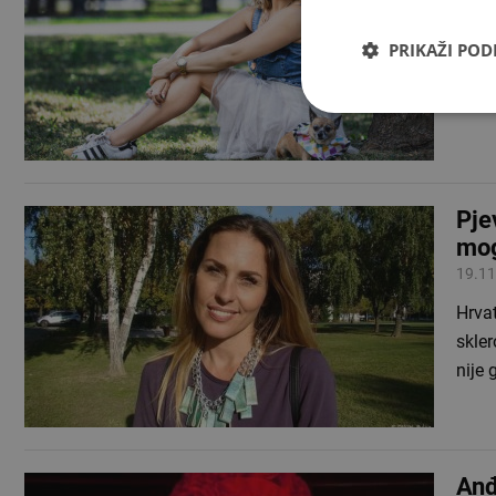
03.08
Deset
PRIKAŽI PO
će ub
otkri
Pje
mog
19.11
Hrva
skler
nije
Anđ