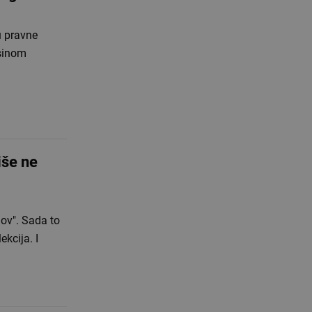
u pravne
 sinom
iše ne
lov". Sada to
ekcija. I