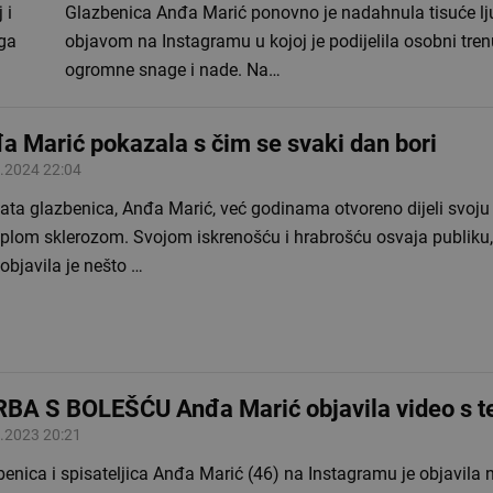
 i
Glazbenica Anđa Marić ponovno je nadahnula tisuće lj
oga
objavom na Instagramu u kojoj je podijelila osobni tre
ogromne snage i nade. Na…
a Marić pokazala s čim se svaki dan bori
.2024 22:04
ata glazbenica, Anđa Marić, već godinama otvoreno dijeli svoju
iplom sklerozom. Svojom iskrenošću i hrabrošću osvaja publiku
objavila je nešto …
BA S BOLEŠĆU Anđa Marić objavila video s te
.2023 20:21
enica i spisateljica Anđa Marić (46) na Instagramu je objavila n