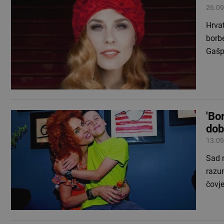
26.09
Hrvat
borbe
Gašp
'Bo
dob
13.09
Sad r
razum
čovje