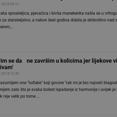
.2018 09:21
ska spisateljica, pjevačica i bivša manekenka našla se u vrtlog
 za starateljstvo, a nakon šest godina dobila je skrbništvo nad
erom,…
rim se da ne završim u kolicima jer lijekove v
ivam'
.2014 12:42
azumijem one "luđake" koji govore "rak mi je bio najveći blagos
ijem zato što je svaka bolest ispadanje iz harmonije i uvijek je l
k nije velik po tome …