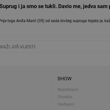
Suprug i ja smo se tukli. Davio me, jedva sam
rije toga Anđa Marić (35) od sada bivšeg supruga trpjela je, kaž
IKAŽI JOŠ VIJESTI
SHOW
Napredujem
Showbiz
Uređujem