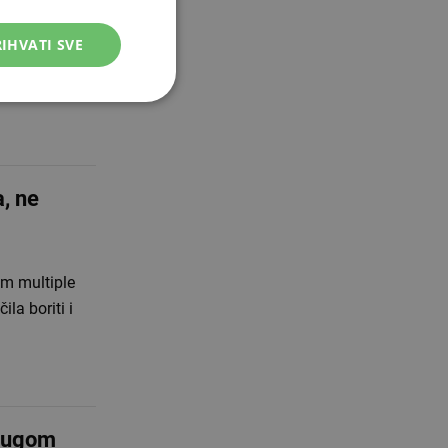
h prognoza da
IHVATI SVE
teljica
, ne
om multiple
la boriti i
prugom