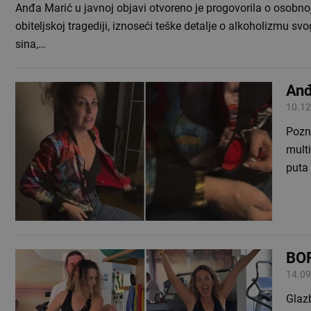
Anđa Marić u javnoj objavi otvoreno je progovorila o osobnoj
obiteljskoj tragediji, iznoseći teške detalje o alkoholizmu sv
sina,…
Anđ
10.12
Pozn
mult
puta 
BOR
14.09
Glazb