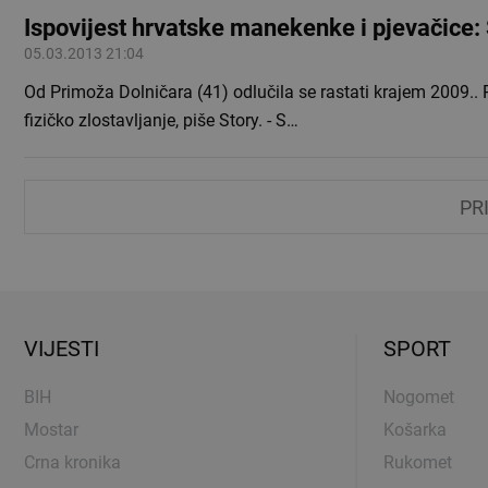
Ispovijest hrvatske manekenke i pjevačice: 
05.03.2013 21:04
Od Primoža Dolničara (41) odlučila se rastati krajem 2009.. P
fizičko zlostavljanje, piše Story. - S…
PR
VIJESTI
SPORT
BIH
Nogomet
Mostar
Košarka
Crna kronika
Rukomet