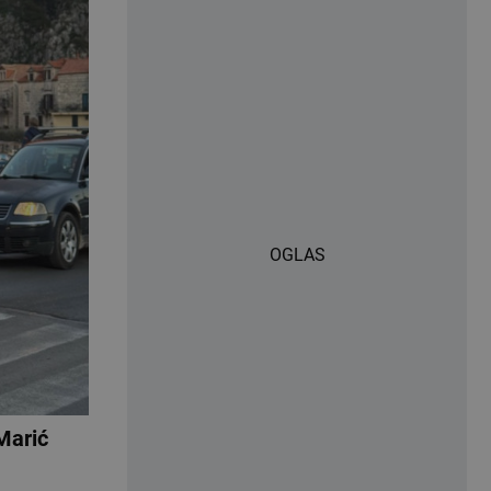
OGLAS
arić