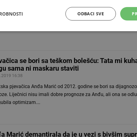
.2022 18:11
 godina od dijagnoze progresivne multiple skleroze i liječnički
DROBNOSTI
ODBACI SVE
PR
rzo završiti u invalidskim kolicima, zagrebačka pjevačica i spisa
va kako je uspjela…
vačica se bori sa teškom bolešću: Tata mi kuha
u sama ni maskaru staviti
.2019 16:38
tska pjevačica Anđa Marić od 2012. godine se bori sa dijagnoz
oze. Liječnici nisu imali dobre prognoze za Anđu, ali ona se odluči
 gubila optimizam.…
a Marić demantirala da je u vezi s bivšim su