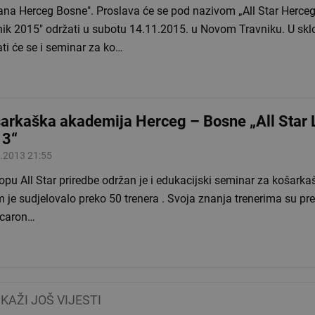
"Dana Herceg Bosne". Proslava će se pod nazivom „All Star Herce
 Travniku. U sklopu proslave
ti će se i seminar za ko…
arkaška akademija Herceg – Bosne „All Star 
13“
.2013 21:55
u All Star priredbe održan je i edukacijski seminar za košarkaške trenere, na
djelovalo preko 50 trenera . Svoja znanja trenerima su prenijeli ugledni
caron…
IKAŽI JOŠ VIJESTI