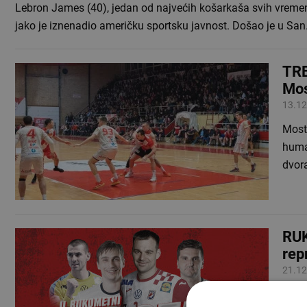
Lebron James (40), jedan od najvećih košarkaša svih vreme
jako je iznenadio američku sportsku javnost. Došao je u Sa
TRE
Mos
13.12
Most
human
dvora
RUK
rep
21.12
Rukom