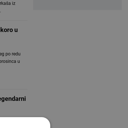
rkaša iz
…
koro u
eg po redu
prosinca u
egendarni
etni klub