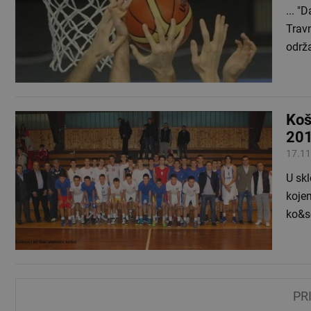
... 
Travnik 2015" održati u subotu 14.11.2015. u Novom
održa
Koš
20
17.11
U sklop
kojem je su
ko&s
PR