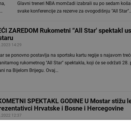
na,
Glavni treneri NBA momčadi izabrali su po sedam koša
n…
svake konferencije za rezerve za ovogodišnju "All Star"
ĆI ZAREDOM Rukometni “All Star' spektakl us
taru
.2023 14:29
ar se ponovno postavlja na sportsku kartu regije s najavom treć
itarnog rukometnog "All Star" spektakla, koji će se održati 28. 
ni na Bijelom Brijegu. Ovaj…
OMETNI SPEKTAKL GODINE U Mostar stižu l
rezentativci Hrvatske i Bosne i Hercegovine
.2022 12:37
etni All Star spektakl i ove godine u Mostaru Sveučilišni rukom