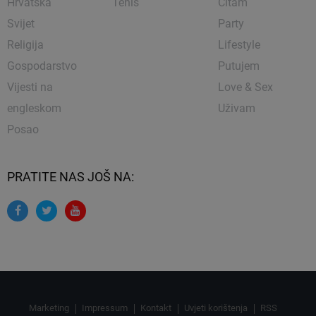
Hrvatska
Tenis
Čitam
Svijet
Party
Religija
Lifestyle
Gospodarstvo
Putujem
Vijesti na
Love & Sex
engleskom
Uživam
Posao
PRATITE NAS JOŠ NA:
Marketing
Impressum
Kontakt
Uvjeti korištenja
RSS