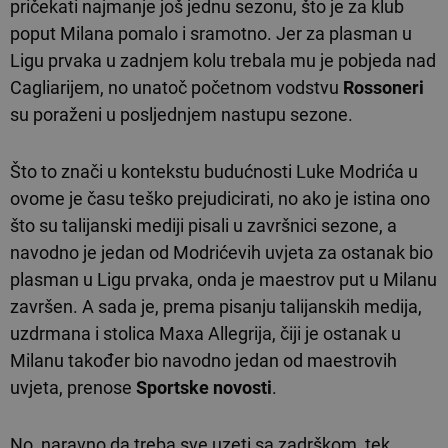
pričekati najmanje još jednu sezonu, što je za klub
poput Milana pomalo i sramotno. Jer za plasman u
Ligu prvaka u zadnjem kolu trebala mu je pobjeda nad
Cagliarijem, no unatoč početnom vodstvu
Rossoneri
su poraženi u posljednjem nastupu sezone.
Što to znači u kontekstu budućnosti Luke Modrića u
ovome je času teško prejudicirati, no ako je istina ono
što su talijanski mediji pisali u završnici sezone, a
navodno je jedan od Modrićevih uvjeta za ostanak bio
plasman u Ligu prvaka, onda je maestrov put u Milanu
završen. A sada je, prema pisanju talijanskih medija,
uzdrmana i stolica Maxa Allegrija, čiji je ostanak u
Milanu također bio navodno jedan od maestrovih
uvjeta, prenose
Sportske novosti
.
No, naravno da treba sve uzeti sa zadrškom, tek