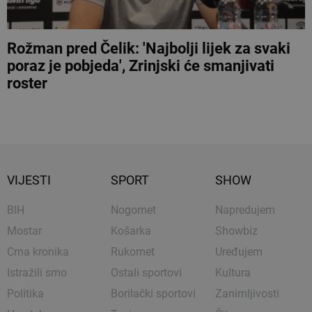
Rožman pred Čelik: 'Najbolji lijek za svaki
poraz je pobjeda', Zrinjski će smanjivati
roster
VIJESTI
SPORT
SHOW
BIH
Nogomet
Napredujem
Mostar
Košarka
Showbiz
Crna kronika
Rukomet
Uređujem
Istražili smo
Ostali sportovi
Kultura
Politika
Borilački sportovi
Zanimljivosti