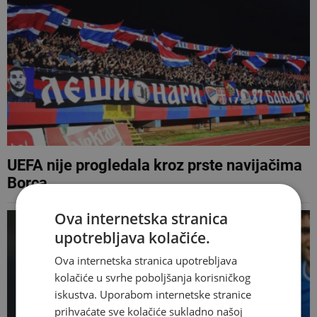
UEFA nije progledala kroz prste navijačima
Borca
Ova internetska stranica
upotrebljava kolačiće.
Ova internetska stranica upotrebljava
kolačiće u svrhe poboljšanja korisničkog
iskustva. Uporabom internetske stranice
prihvaćate sve kolačiće sukladno našoj