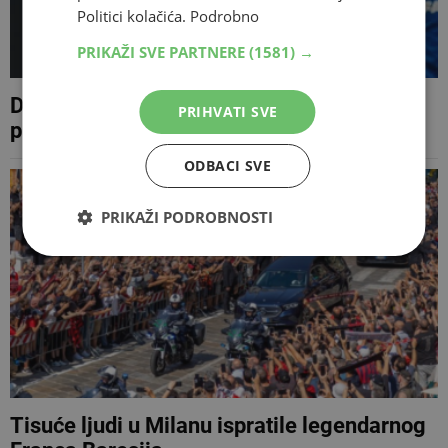
Politici kolačića.
Podrobno
PRIKAŽI SVE PARTNERE
(1581) →
Dinamo pregazio Litavce s 5:0 i zakoračio
PRIHVATI SVE
prema doigravanju Lige prvaka
ODBACI SVE
PRIKAŽI PODROBNOSTI
Tisuće ljudi u Milanu ispratile legendarnog