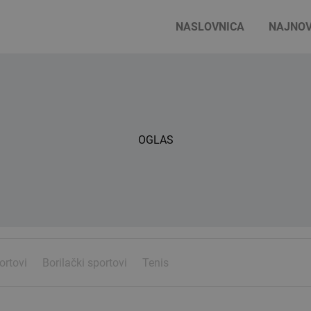
NASLOVNICA
NAJNOV
OGLAS
ortovi
Borilački sportovi
Tenis