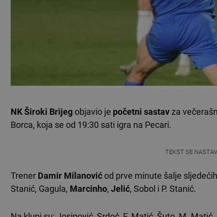
NK Široki Brijeg
objavio je
početni sastav
za večerašn
Borca, koja se od 19:30 sati igra na Pecari.
TEKST SE NASTA
Trener
Damir Milanović
od prve minute šalje sljedećih 
Stanić, Gagula,
Marcinho
,
Jelić
, Sobol i P. Stanić.
Na klupi su: Josipović, Srdoć, F. Matić, Šuto, M. Matić,