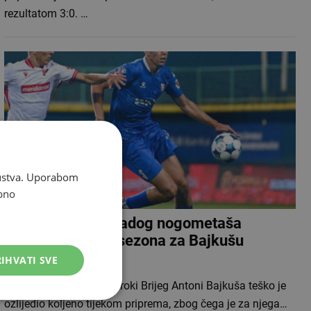
rezultatom 3:0. …
skustva. Uporabom
bno
Teška ozljeda mladog nogometaša
Širokog Brijega, sezona za Bajkušu
završena
IHVATI SVE
Mladi nogometaš NK Široki Brijeg Antoni Bajkuša teško je
ozlijedio koljeno tijekom priprema, zbog čega je za njega…