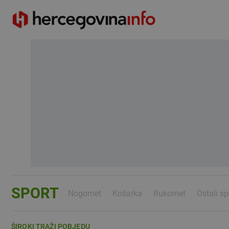
SPORT
Nogomet
Košarka
Rukomet
Ostali sp
ŠIROKI TRAŽI POBJEDU