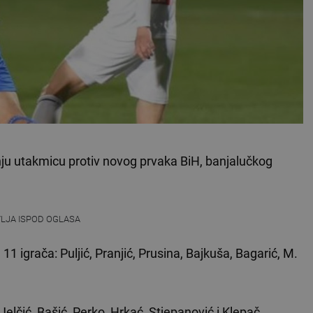
ju utakmicu protiv novog prvaka BiH, banjalučkog
VLJA ISPOD OGLASA
11 igrača: Puljić, Pranjić, Prusina, Bajkuša, Bagarić, M.
 Jelčić, Bašić, Perko, Hrkać, Stjepanović i Klepač.