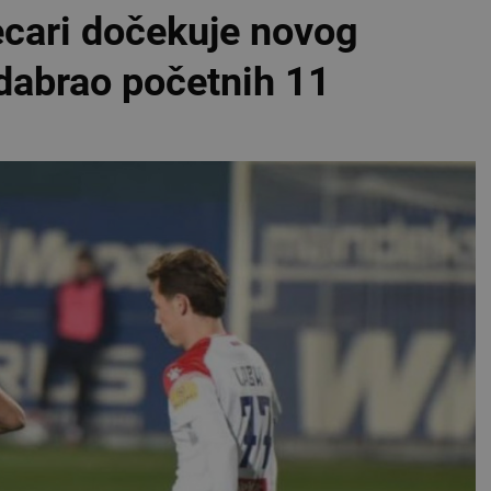
ecari dočekuje novog
odabrao početnih 11